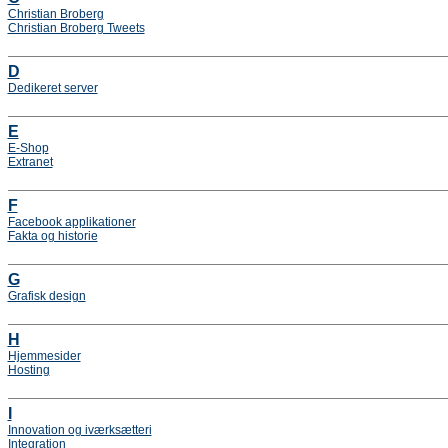
Christian Broberg
Christian Broberg Tweets
D
Dedikeret server
E
E-Shop
Extranet
F
Facebook applikationer
Fakta og historie
G
Grafisk design
H
Hjemmesider
Hosting
I
Innovation og iværksætteri
Integration