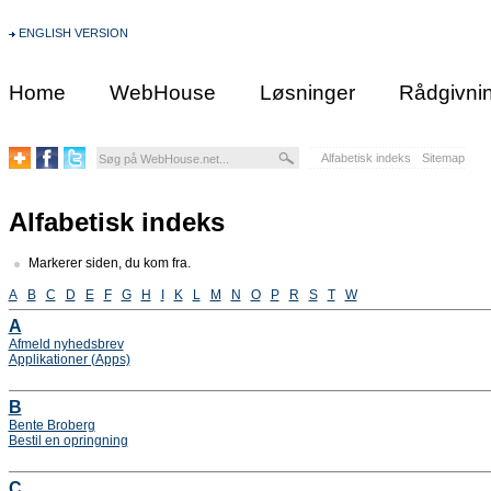
ENGLISH VERSION
Home
WebHouse
Løsninger
Rådgivni
Alfabetisk indeks
Sitemap
Alfabetisk indeks
Markerer siden, du kom fra.
A
B
C
D
E
F
G
H
I
K
L
M
N
O
P
R
S
T
W
A
Afmeld nyhedsbrev
Applikationer (Apps)
B
Bente Broberg
Bestil en opringning
C