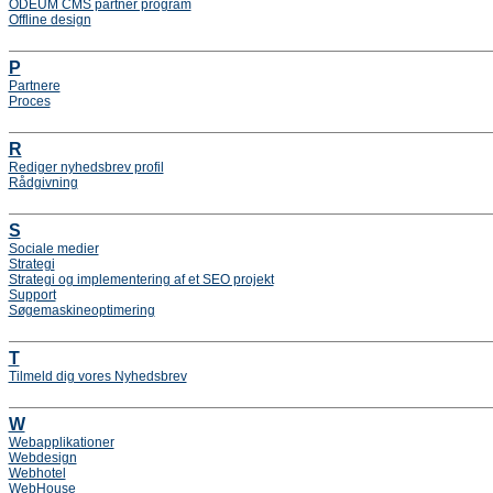
ODEUM CMS partner program
Offline design
P
Partnere
Proces
R
Rediger nyhedsbrev profil
Rådgivning
S
Sociale medier
Strategi
Strategi og implementering af et SEO projekt
Support
Søgemaskineoptimering
T
Tilmeld dig vores Nyhedsbrev
W
Webapplikationer
Webdesign
Webhotel
WebHouse