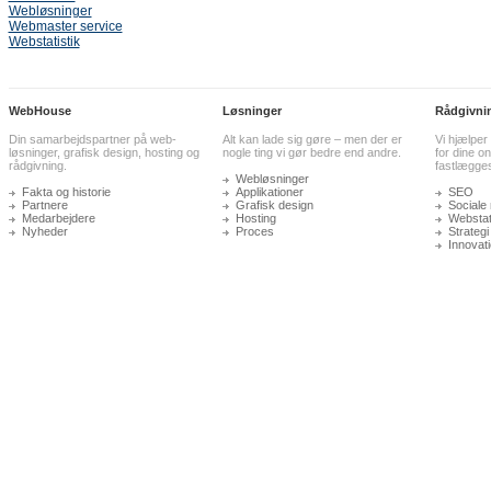
Webløsninger
Webmaster service
Webstatistik
WebHouse
Løsninger
Rådgivni
Din samarbejdspartner på web-
Alt kan lade sig gøre – men der er
Vi hjælper
løsninger, grafisk design, hosting og
nogle ting vi gør bedre end andre.
for dine on
rådgivning.
fastlægge
Webløsninger
Fakta og historie
Applikationer
SEO
Partnere
Grafisk design
Sociale
Medarbejdere
Hosting
Webstati
Nyheder
Proces
Strategi
Innovat