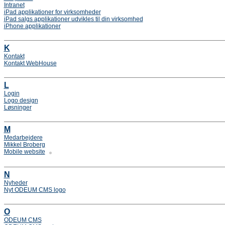
Intranet
iPad applikationer for virksomheder
iPad salgs applikationer udvikles til din virksomhed
iPhone applikationer
K
Kontakt
Kontakt WebHouse
L
Login
Logo design
Løsninger
M
Medarbejdere
Mikkel Broberg
Mobile website
N
Nyheder
Nyt ODEUM CMS logo
O
ODEUM CMS