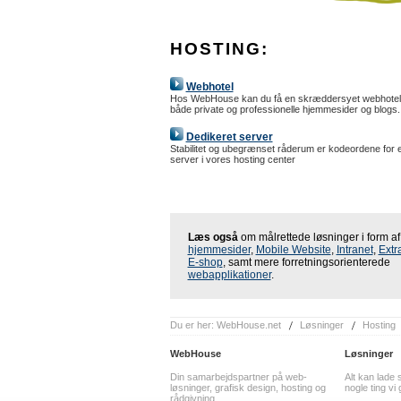
HOSTING:
Webhotel
Hos WebHouse kan du få en skræddersyet webhotel l
både private og professionelle hjemmesider og blogs.
Dedikeret server
Stabilitet og ubegrænset råderum er kodeordene for 
server i vores hosting center
Læs også
om målrettede løsninger i form af
hjemmesider
,
Mobile Website
,
Intranet
,
Extr
E-shop
, samt mere forretningsorienterede
webapplikationer
.
Du er her:
WebHouse.net
Løsninger
Hosting
WebHouse
Løsninger
Din samarbejdspartner på web-
Alt kan lade 
løsninger, grafisk design, hosting og
nogle ting vi
rådgivning.