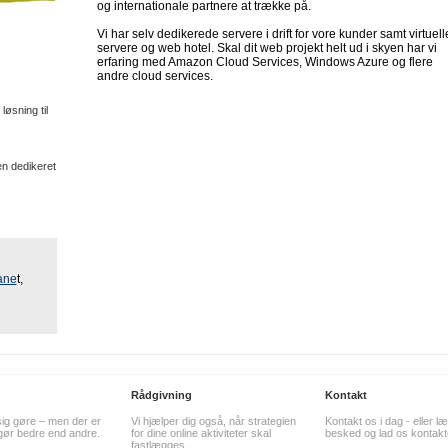
og internationale partnere at trække på.
Vi har selv dedikerede servere i drift for vore kunder samt virtuell
servere og web hotel. Skal dit web projekt helt ud i skyen har vi
erfaring med Amazon Cloud Services, Windows Azure og flere
andre cloud services.
øsning til
en dedikeret
ane
t,
Rådgivning
Kontakt
sig gøre – men der er
Vi hjælper dig også, når strategien
Kontakt os i dag - eller l
 gør bedre end andre.
for dine online aktiviteter skal
besked og lad os kontakte
fastlægges.