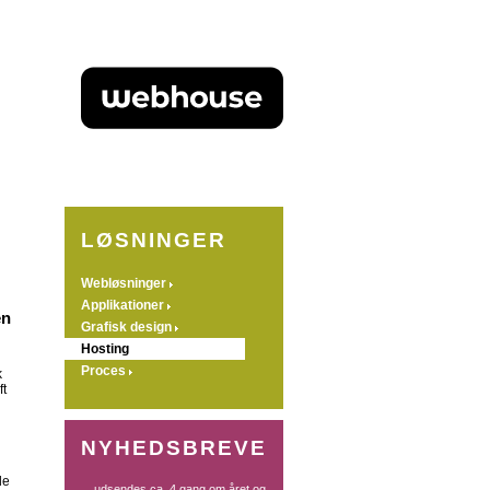
LØSNINGER
Webløsninger
Applikationer
en
Grafisk design
Hosting
Proces
k
ft
NYHEDSBREVE
le
... udsendes ca. 4 gang om året og