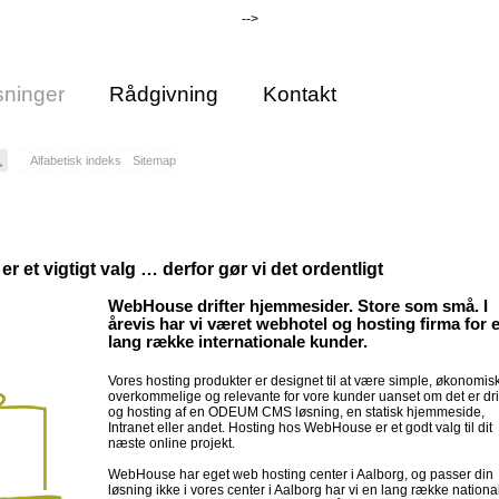
-->
ninger
Rådgivning
Kontakt
Alfabetisk indeks
Sitemap
r et vigtigt valg … derfor gør vi det ordentligt
WebHouse drifter hjemmesider. Store som små. I
årevis har vi været webhotel og hosting firma for 
lang række internationale kunder.
Vores hosting produkter er designet til at være simple, økonomis
overkommelige og relevante for vore kunder uanset om det er dri
og hosting af en ODEUM CMS løsning, en statisk hjemmeside,
Intranet eller andet. Hosting hos WebHouse er et godt valg til dit
næste online projekt.
WebHouse har eget web hosting center i Aalborg, og passer din
løsning ikke i vores center i Aalborg har vi en lang række nationa