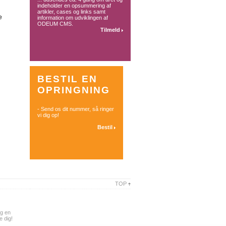
indeholder en opsummering af
artikler, cases og links samt
e
information om udviklingen af
ODEUM CMS.
Tilmeld
BESTIL EN
OPRINGNING
- Send os dit nummer, så ringer
vi dig op!
Bestil
TOP
æg en
 dig!