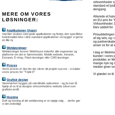
virksomheder og
standard et lys
dengang.
MERE OM VORES
Allerede et halv
LØSNINGER:
en EU-pris for 
Virksomheder. D
blev uddelt for.
Applikationer (Apps)
Værdier skabes med gode applikationer og findes den specifikke
Prisuddelingen
funktionalitet ikke i dine standard applikationer så bygger vi gerne
af sig selv, og 
en lille ny
og partnerskaber
anser os for at 
Webløsninger
Webløsninger leverer WebHouse indenfor alle segmenter og
I dag er WebHou
platforme om det er hjemmesider, Mobile website, Intranet,
kunder i vores 
Extranet, E-shop, Flash løsninger eller CMS løsninger.
produkter, er W
mange nye og sp
Proces
medier giver vo
Vores proces er den lim der sikrer dit projekt succes - vi kalder
vores proces for ”Triple E”
Vi glæder os til
Grafisk design
Varemærker bygges på værdifulde oplevelser - og du kan få
hjælp af os til at designe virksomhedens website såvel som
grafiske profil.
Hosting
Drift og hosting af din webløsning er et vigtigt valg … derfor gør
vi det ordentligt