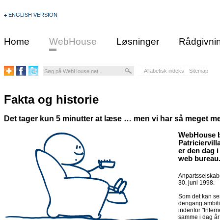
ENGLISH VERSION
Home
WebHouse
Løsninger
Rådgivni
Alfabetisk indeks
Sitemap
Fakta og historie
Det tager kun 5 minutter at læse … men vi har så meget me
WebHouse bl
Patriciervill
er den dag 
web bureau
Anpartsselskabe
30. juni 1998.
Som det kan se
dengang ambiti
indenfor "Intern
samme i dag år 