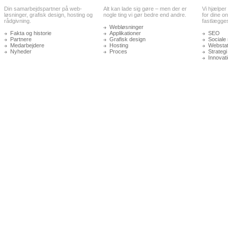
Din samarbejdspartner på web-
Alt kan lade sig gøre – men der er
Vi hjælper
løsninger, grafisk design, hosting og
nogle ting vi gør bedre end andre.
for dine on
rådgivning.
fastlægge
Webløsninger
Fakta og historie
Applikationer
SEO
Partnere
Grafisk design
Sociale
Medarbejdere
Hosting
Webstati
Nyheder
Proces
Strategi
Innovat