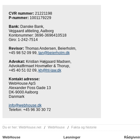
CVR nummer:
21221198
P-nummer:
1001179229
Bank:
Danske Bank,
Vejgaard afdeling, Aalborg
Kontonummer: 3696-3696410518
Giro: 1-242-7514
Revisor:
Thomas Andersen, Beierholm,
+45 98 52 09 99,
tan@beierholm.dk
Advokat:
Kristian Højgaard Madsen,
Advokatfirmaet Hovmøller & Thorup,
+45 40 51 02 09,
kh@ht-law.dk
Kontakt adresse:
WebHouse ApS
Alexander Foss Gade 13
DK-9000 Aalborg
Danmark
info@webhouse.dk
Telefon: +45 96 30 30 72
Du er her:
WebHouse.net
WebHouse
Fakta og historie
WebHouse
Løsninger
Rådgivni