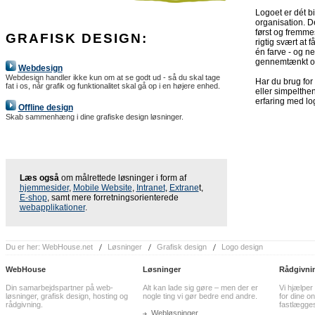
Logoet er dét bi
organisation. De
først og fremme
GRAFISK DESIGN:
rigtig svært at f
én farve - og net
gennemtænkt o
Webdesign
Webdesign handler ikke kun om at se godt ud - så du skal tage
Har du brug for
fat i os, når grafik og funktionalitet skal gå op i en højere enhed.
eller simpelthen
erfaring med l
Offline design
Skab sammenhæng i dine grafiske design løsninger.
Læs også
om målrettede løsninger i form af
hjemmesider
,
Mobile Website
,
Intranet
,
Extrane
t,
E-shop
, samt mere forretningsorienterede
webapplikationer
.
Du er her:
WebHouse.net
Løsninger
Grafisk design
Logo design
WebHouse
Løsninger
Rådgivni
Din samarbejdspartner på web-
Alt kan lade sig gøre – men der er
Vi hjælper
løsninger, grafisk design, hosting og
nogle ting vi gør bedre end andre.
for dine on
rådgivning.
fastlægge
Webløsninger