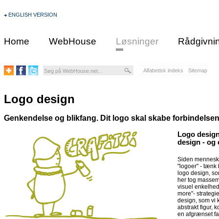
ENGLISH VERSION
Home
WebHouse
Løsninger
Rådgivni
Alfabetisk indeks
Sitemap
Logo design
Genkendelse og blikfang. Dit logo skal skabe forbindels
Logo design 
design - og 
Siden mennesket
"logoer" - tænk 
logo design, so
her tog masseme
visuel enkelhed
more"- strategi
design, som vi 
abstrakt figur,
en afgrænset fa