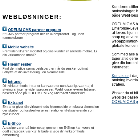
Kunderne stiller
omkostninger, 
både WebHouse 
WEBLØSNINGER:
ODEUM CMS har 
Enterprise-Leve
ODEUM CMS partner program
at levere hjemm
Et CMS partner program der er ukompliceret - og uden
shop og anvend
tommelskruer
webapplikationer
globale koncern
Mobile website
Fremtiden tilhører mobilitet og dine kunder er allerede mobile. Er
Som med alle an
din virksomhed mobil?
tager altid ge
give din forret
Hjemmesider
Internettet.
Find den rigtige samarbejdspartner når du ønsker optimal
udbytte af din investering i en hjemmeside
Kontakt os
i dag
omkring hvorda
Intranet
strategi.
Din virksomheds Intranet kan være et uundværligt værktøj til
styring af interne vidensprocesser. WebHouse leverer Intranet
Ønsker du at bl
baseret både på ODEUM CMS og Microsoft SharePoint.
websites base
ODEUM CMS pa
Extranet
Extranet giver din virksomheds hjemmeside en ekstra dimension
der skaber og forstærker jeres relationer til eksisterende som
nye kunder.
E-Shop
At sælge varer på Internettet gennem en E-Shop kan være et
godt strategisk værktøj til både at øge din virksomheds
omsætning.