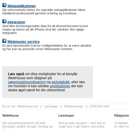
Webapplikationer
Din virksomheds behov for specielle webapplikationer bliver
håndteret professionelt gennem erfaring og knowhow.
Integration
Skal dine beslutningsstøtte data fra dit økonomisystem kunne
hoppe og danse på din iPhone skal der udvikles den rigtige
integration
Webmaster service
En god hjemmeside kræver vedligeholdelse for at være attraktiv
og her kan du anvende vores Webmaster funktion
Læs også
om dine muligheder for at benytte
WebHouse som rådgiver på
søgemaskineoptimering
og
webstatistik
, eller læs
om hvordan vi kan udvikle
applikationer
der kan
skabe øget værdi for din virksomhed.
Du er her:
WebHouse.net
Løsninger
Webløsninger
ODEUM CMS
WebHouse
Løsninger
Rådgivni
Din samarbejdspartner på web-
Alt kan lade sig gøre – men der er
Vi hjælper
løsninger, grafisk design, hosting og
nogle ting vi gør bedre end andre.
for dine on