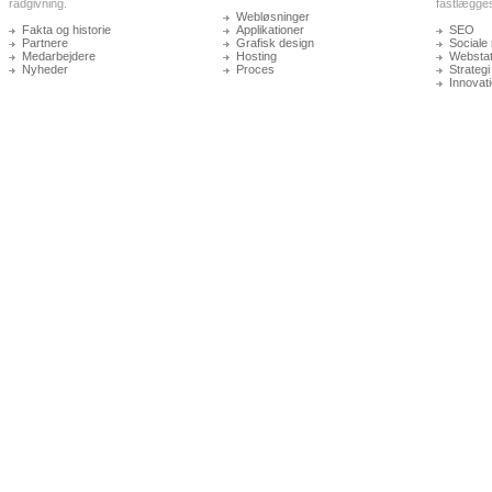
rådgivning.
fastlægge
Webløsninger
Fakta og historie
Applikationer
SEO
Partnere
Grafisk design
Sociale
Medarbejdere
Hosting
Webstati
Nyheder
Proces
Strategi
Innovat