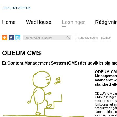
ENGLISH VERSION
Home
WebHouse
Løsninger
Rådgivni
Alfabetisk indeks
Sitemap
ODEUM CMS
Et Content Management System (CMS) der udvikler sig me
ODEUM CMS e
Management 
avanceret w
standard el
ODEUM CMS udv
CMS løsninger 
med dig som kun
funktionalitet 
produktet angå
samarbejde med 
så snart de er k