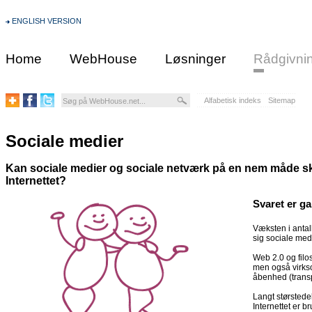
ENGLISH VERSION
Home
WebHouse
Løsninger
Rådgivni
Alfabetisk indeks
Sitemap
Sociale medier
Kan sociale medier og sociale netværk på en nem måde s
Internettet?
Svaret er ga
Væksten i antall
sig sociale med
Web 2.0 og filo
men også virkso
åbenhed (transp
Langt størstede
Internettet er b