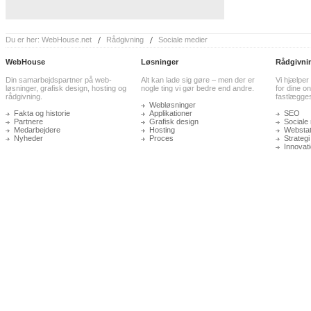
Du er her:
WebHouse.net
Rådgivning
Sociale medier
WebHouse
Løsninger
Rådgivni
Din samarbejdspartner på web-
Alt kan lade sig gøre – men der er
Vi hjælper
løsninger, grafisk design, hosting og
nogle ting vi gør bedre end andre.
for dine on
rådgivning.
fastlægge
Webløsninger
Fakta og historie
Applikationer
SEO
Partnere
Grafisk design
Sociale
Medarbejdere
Hosting
Webstati
Nyheder
Proces
Strategi
Innovat