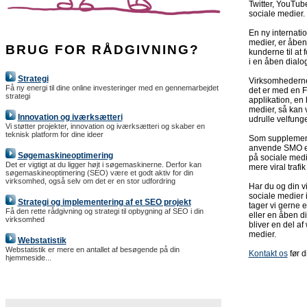
Twitter, YouTub
sociale medier.
En ny internatio
medier, er åben
BRUG FOR RÅDGIVNING?
kunderne til at
i en åben dialo
Strategi
Virksomhederne 
Få ny energi til dine online investeringer med en gennemarbejdet
det er med en F
strategi
applikation, en
medier, så kan
Innovation og iværksætteri
udrulle velfung
Vi støtter projekter, innovation og iværksætteri og skaber en
teknisk platform for dine ideer
Som supplement 
anvende SMO ell
Søgemaskineoptimering
på sociale medie
Det er vigtigt at du ligger højt i søgemaskinerne. Derfor kan
mere viral trafi
søgemaskineoptimering (SEO) være et godt aktiv for din
virksomhed, også selv om det er en stor udfordring
Har du og din vi
sociale medier 
Strategi og implementering af et SEO projekt
tager vi gerne 
Få den rette rådgivning og strategi til opbygning af SEO i din
eller en åben 
virksomhed
bliver en del a
medier.
Webstatistik
Webstatistik er mere en antallet af besøgende på din
Kontakt os
før d
hjemmeside...