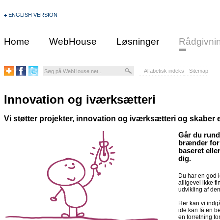
ENGLISH VERSION
Home
WebHouse
Løsninger
Rådgivni
Alfabetisk indeks
Sitemap
Innovation og iværksætteri
Vi støtter projekter, innovation og iværksætteri og skaber 
Går du rund
brænder for 
baseret ell
dig.
Du har en god 
alligevel ikke fi
udvikling af den
Her kan vi indg
ide kan få en b
en forretning for