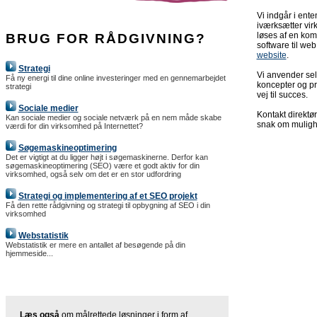
Vi indgår i ent
iværksætter vir
løses af en kom
BRUG FOR RÅDGIVNING?
software til web
website
.
Strategi
Vi anvender sel
Få ny energi til dine online investeringer med en gennemarbejdet
koncepter og pr
strategi
vej til succes.
Sociale medier
Kontakt direkt
Kan sociale medier og sociale netværk på en nem måde skabe
snak om muligh
værdi for din virksomhed på Internettet?
Søgemaskineoptimering
Det er vigtigt at du ligger højt i søgemaskinerne. Derfor kan
søgemaskineoptimering (SEO) være et godt aktiv for din
virksomhed, også selv om det er en stor udfordring
Strategi og implementering af et SEO projekt
Få den rette rådgivning og strategi til opbygning af SEO i din
virksomhed
Webstatistik
Webstatistik er mere en antallet af besøgende på din
hjemmeside...
Læs også
om målrettede løsninger i form af