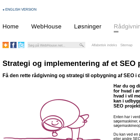
ENGLISH VERSION
Home
WebHouse
Løsninger
Rådgivni
Alfabetisk indeks
Sitemap
Strategi og implementering af et SEO 
Få den rette rådgivning og strategi til opbygning af SEO i
Har du og d
for hvad i ø
hvad i vil me
kan i udbygg
SEO projekt
Enten har i ver
søgemaskiner, el
søgemaskineopt
Du kan ved en p
eller andre SEO