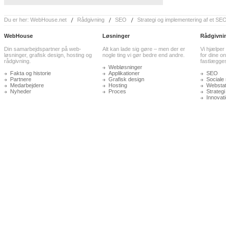
Du er her:
WebHouse.net
Rådgivning
SEO
Strategi og implementering af et SEO
WebHouse
Løsninger
Rådgivni
Din samarbejdspartner på web-
Alt kan lade sig gøre – men der er
Vi hjælper
løsninger, grafisk design, hosting og
nogle ting vi gør bedre end andre.
for dine on
rådgivning.
fastlægge
Webløsninger
Fakta og historie
Applikationer
SEO
Partnere
Grafisk design
Sociale
Medarbejdere
Hosting
Webstati
Nyheder
Proces
Strategi
Innovat