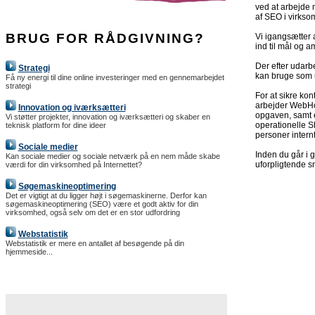
ved at arbejde 
af SEO i virks
BRUG FOR RÅDGIVNING?
Vi igangsætter 
ind til mål og 
Der efter udarb
Strategi
kan bruge som u
Få ny energi til dine online investeringer med en gennemarbejdet
strategi
For at sikre kon
arbejder WebHo
Innovation og iværksætteri
opgaven, samt e
Vi støtter projekter, innovation og iværksætteri og skaber en
operationelle S
teknisk platform for dine ideer
personer internt
Sociale medier
Inden du går i 
Kan sociale medier og sociale netværk på en nem måde skabe
uforpligtende 
værdi for din virksomhed på Internettet?
Søgemaskineoptimering
Det er vigtigt at du ligger højt i søgemaskinerne. Derfor kan
søgemaskineoptimering (SEO) være et godt aktiv for din
virksomhed, også selv om det er en stor udfordring
Webstatistik
Webstatistik er mere en antallet af besøgende på din
hjemmeside...