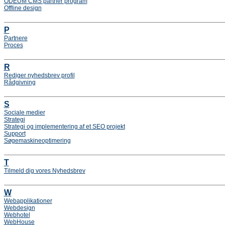
ODEUM CMS partner program
Offline design
P
Partnere
Proces
R
Rediger nyhedsbrev profil
Rådgivning
S
Sociale medier
Strategi
Strategi og implementering af et SEO projekt
Support
Søgemaskineoptimering
T
Tilmeld dig vores Nyhedsbrev
W
Webapplikationer
Webdesign
Webhotel
WebHouse