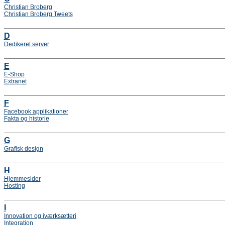
Christian Broberg
Christian Broberg Tweets
D
Dedikeret server
E
E-Shop
Extranet
F
Facebook applikationer
Fakta og historie
G
Grafisk design
H
Hjemmesider
Hosting
I
Innovation og iværksætteri
Integration