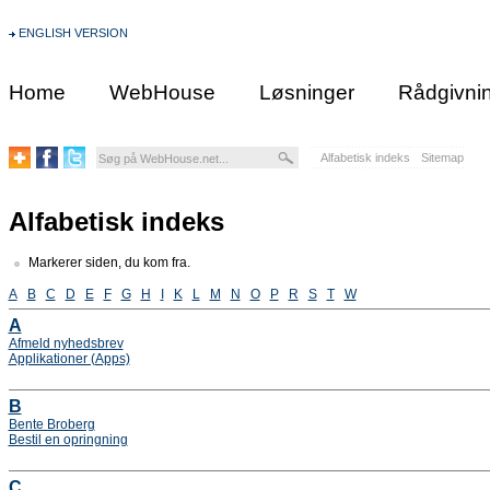
ENGLISH VERSION
Home
WebHouse
Løsninger
Rådgivni
Alfabetisk indeks
Sitemap
Alfabetisk indeks
Markerer siden, du kom fra.
A
B
C
D
E
F
G
H
I
K
L
M
N
O
P
R
S
T
W
A
Afmeld nyhedsbrev
Applikationer (Apps)
B
Bente Broberg
Bestil en opringning
C