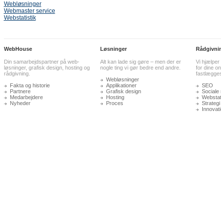
Webløsninger
Webmaster service
Webstatistik
WebHouse
Løsninger
Rådgivni
Din samarbejdspartner på web-
Alt kan lade sig gøre – men der er
Vi hjælper
løsninger, grafisk design, hosting og
nogle ting vi gør bedre end andre.
for dine on
rådgivning.
fastlægge
Webløsninger
Fakta og historie
Applikationer
SEO
Partnere
Grafisk design
Sociale
Medarbejdere
Hosting
Webstati
Nyheder
Proces
Strategi
Innovat