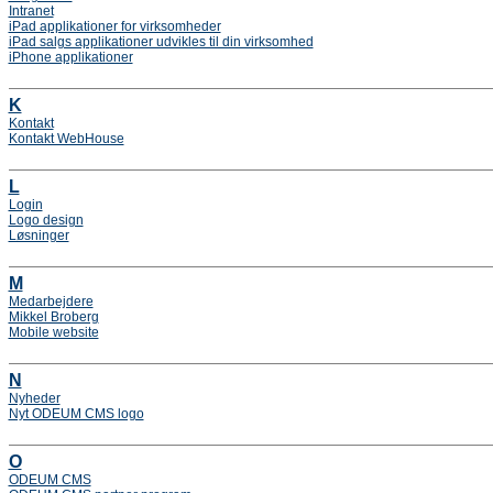
Intranet
iPad applikationer for virksomheder
iPad salgs applikationer udvikles til din virksomhed
iPhone applikationer
K
Kontakt
Kontakt WebHouse
L
Login
Logo design
Løsninger
M
Medarbejdere
Mikkel Broberg
Mobile website
N
Nyheder
Nyt ODEUM CMS logo
O
ODEUM CMS