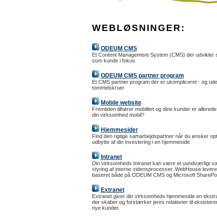
WEBLØSNINGER:
ODEUM CMS
Et Content Management System (CMS) der udvikler s
som kunde i fokus
ODEUM CMS partner program
Et CMS partner program der er ukompliceret - og ud
tommelskruer
Mobile website
Fremtiden tilhører mobilitet og dine kunder er allerede
din virksomhed mobil?
Hjemmesider
Find den rigtige samarbejdspartner når du ønsker opt
udbytte af din investering i en hjemmeside
Intranet
Din virksomheds Intranet kan være et uundværligt vær
styring af interne vidensprocesser. WebHouse leverer
baseret både på ODEUM CMS og Microsoft SharePoi
Extranet
Extranet giver din virksomheds hjemmeside en ekstr
der skaber og forstærker jeres relationer til eksiste
nye kunder.