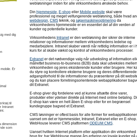
webløsninger inden for alle virksomhedens ønskede behov.
Din
hjemmeside
,
E-shop
eller
Mobile website
skal være
professionel og meget velfungerende webløsning, både hvad an
webdesign
,
CMS
teknik, og
søgemaskineoptimering
da
virksomhedens hjemmeside er en essentiel del af din verden af
kunder og potentielle kunder.
ig med dig
Virksomhedens
Intranet
er den webløsning der sikrer de interne
relationer og informationer mellem virksomhedens ledelse og
medarbejdere. Intranet skaber værdi når rettidig information er i 
kurs for at skabe vækst og kontrol af virksomhedens processer.
en
Extranet
er det nødvendige valg når udveksling af information ell
målrettet business-to-business (B2B) data skal udveksles melle
virksomheden og jeres eksisterende kunder eller brugere. Her k
 mobile. Er
du styre og kontrollere eksterne brugere og deres differentierede
adgangsforhold til de informationer du præsenterer på dit websit
og du kan placere forretningsorienterede webapplikationer bag
dit Extranet.
imal
E-shop giver dig fordelene ved at kunne afsætte dine varer,
produkter eller ydelser direkte på Internet med online betaling. D
E-shop kan være en helt åben E-shop eller for en begrænset
ktøj til
kundegruppe bagved et Extranet.
 Intranet
nt.
CMS løsninger er oftest basis for alle former for webapplikationer
uanset om det er hjemmesider, Intranet, Extranet eller en E-shop.
WebHouse leverer CMS platformen
ODEUM CMS
.
a dimension
rende som
Uanset hvilken Internet platform eller applikation din virksomhed
brug for, har WebHouse mange års erfaring og loyale kunder på 