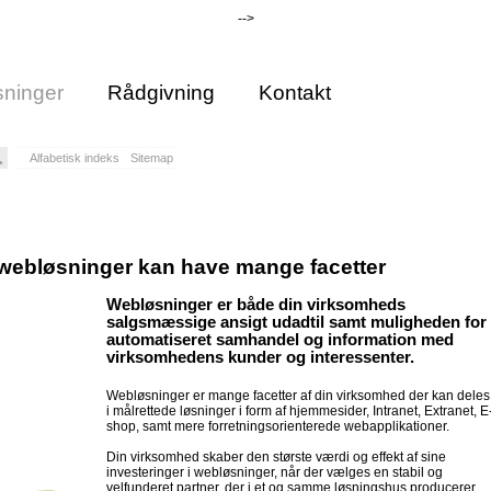
-->
ninger
Rådgivning
Kontakt
Alfabetisk indeks
Sitemap
webløsninger kan have mange facetter
Webløsninger er både din virksomheds
salgsmæssige ansigt udadtil samt muligheden for
automatiseret samhandel og information med
virksomhedens kunder og interessenter.
Webløsninger er mange facetter af din virksomhed der kan deles
i målrettede løsninger i form af hjemmesider, Intranet, Extranet, E
shop, samt mere forretningsorienterede webapplikationer.
Din virksomhed skaber den største værdi og effekt af sine
investeringer i webløsninger, når der vælges en stabil og
velfunderet partner, der i et og samme løsningshus producerer