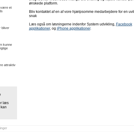
ønskede platform.
 være et
ds
Bliv kontaktet af en af vore hjælpsomme medarbejdere for en uvi
snak
Læs også om løsningerne indenfor System udvikling,
Facebook
 bliver
applikationer
, og
iPhone applikationer
.
.
em kunne
igtige
e attraktiv
e
er læs
 kan
inger