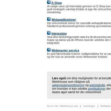
E-Shop
At sælge varer på Internettet gennem en E-Shop kan
godt strategisk værktøj til både at øge din virksomhe
omsætning.
Webapplikationer
Din virksomheds behov for specielle webapplikationer
håndteret professionelt gennem erfaring og knowhow
Integration
Skal dine beslutningsstøtte data fra dit økonomisyst
hoppe og danse på din iPhone skal der udvikles den r
integration
Webmaster service
En god hjemmeside kræver vedligeholdelse for at vær
og her kan du anvende vores Webmaster funktion
Læs også
om dine muligheder for at benytt
WebHouse som rådgiver på
søgemaskineoptimering
og
webstatistik
, ell
om hvordan vi kan udvikle
applikationer
der
skabe øget værdi for din virksomhed.
Du er her:
WebHouse.net
Løsninger
Webløsn