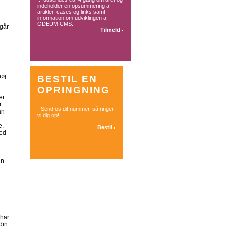
indeholder en opsummering af
artikler, cases og links samt
information om udviklingen af
ODEUM CMS.
går
Tilmeld
høj
BESTIL EN
OPRINGNING
er
m
- Send os dit nummer, så ringer
an
vi dig op!
e,
Bestil
ved
in
 har
din