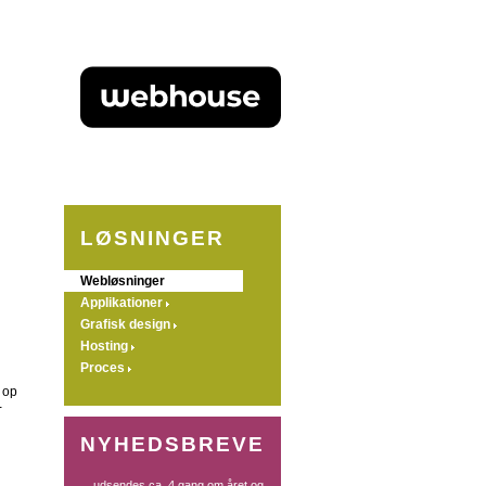
LØSNINGER
Webløsninger
Applikationer
Grafisk design
Hosting
Proces
 op
-
NYHEDSBREVE
... udsendes ca. 4 gang om året og