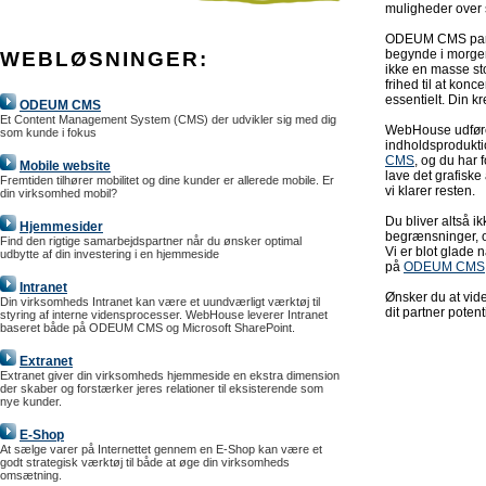
muligheder over s
ODEUM CMS partn
begynde i morgen.
WEBLØSNINGER:
ikke en masse st
frihed til at konc
essentielt. Din kre
ODEUM CMS
Et Content Management System (CMS) der udvikler sig med dig
WebHouse udfører
som kunde i fokus
indholdsproduktio
CMS
, og du har 
Mobile website
lave det grafiske
Fremtiden tilhører mobilitet og dine kunder er allerede mobile. Er
vi klarer resten.
din virksomhed mobil?
Du bliver altså i
Hjemmesider
begrænsninger, og
Find den rigtige samarbejdspartner når du ønsker optimal
Vi er blot glade 
udbytte af din investering i en hjemmeside
på
ODEUM CMS
Intranet
Ønsker du at vid
Din virksomheds Intranet kan være et uundværligt værktøj til
dit partner poten
styring af interne vidensprocesser. WebHouse leverer Intranet
baseret både på ODEUM CMS og Microsoft SharePoint.
Extranet
Extranet giver din virksomheds hjemmeside en ekstra dimension
der skaber og forstærker jeres relationer til eksisterende som
nye kunder.
E-Shop
At sælge varer på Internettet gennem en E-Shop kan være et
godt strategisk værktøj til både at øge din virksomheds
omsætning.