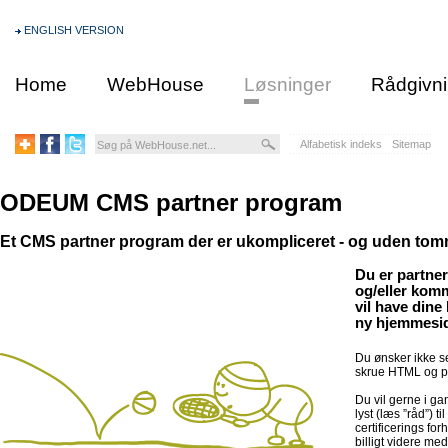
ENGLISH VERSION
Home
WebHouse
Løsninger
Rådgivn
Alfabetisk indeks
Sitemap
ODEUM CMS partner program
Et CMS partner program der er ukompliceret - og uden tom
Du er partner 
og/eller kom
vil have dine
ny hjemmeside
Du ønsker ikke se
skrue HTML og p
Du vil gerne i ga
lyst (læs ”råd”) t
certificerings fo
billigt videre me