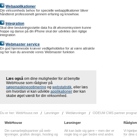
Webapplikationer
Din virksomheds behov for specielle webapplikationer bliver
håndteret professionelt gennem erfaring og knowhow.
Integration
Skal dine beslutningsstøtte data fra dit økonomisystem kunne
hoppe og danse på din iPhone skal der udvikles den rigtige
integration
Webmaster service
En god hjemmeside kræver vedligeholdelse for at være attraktiv
og her kan du anvende vores Webmaster funktion
Læs også
om dine muligheder for at benytte
WebHouse som rådgiver på
søgemaskineoptimering
og
webstatistik
, eller læs
om hvordan vi kan udvikle
applikationer
der kan
skabe øget værdi for din virksomhed.
Du er her:
WebHouse.net
Løsninger
Webløsninger
ODEUM CMS partner progra
WebHouse
Løsninger
Rådgivn
Din samarbejdspartner på web-
Alt kan lade sig gøre – men der er
Vi hjælpe
løsninger, grafisk design, hosting og
nogle ting vi gør bedre end andre.
for dine o