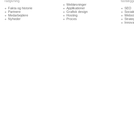
rådgivning.
fastlægg
Webløsninger
Fakta og historie
Applikationer
SEO
Partnere
Grafisk design
Social
Medarbejdere
Hosting
Websta
Nyheder
Proces
Strate
Innova