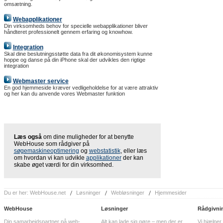
omsætning.
Webapplikationer
Din virksomheds behov for specielle webapplikationer bliver
håndteret professionelt gennem erfaring og knowhow.
Integration
Skal dine beslutningsstøtte data fra dit økonomisystem kunne
hoppe og danse på din iPhone skal der udvikles den rigtige
integration
Webmaster service
En god hjemmeside kræver vedligeholdelse for at være attraktiv
og her kan du anvende vores Webmaster funktion
Læs også
om dine muligheder for at benytte
WebHouse som rådgiver på
søgemaskineoptimering
og
webstatistik
, eller læs
om hvordan vi kan udvikle
applikationer
der kan
skabe øget værdi for din virksomhed.
Du er her:
WebHouse.net
Løsninger
Webløsninger
Hjemmesider
WebHouse
Løsninger
Rådgivni
Din samarbejdspartner på web-
Alt kan lade sig gøre – men der er
Vi hjælper