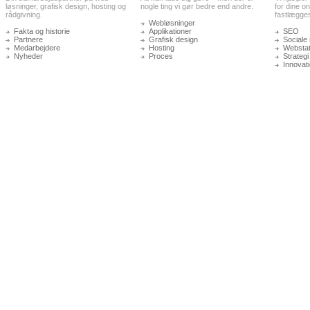
løsninger, grafisk design, hosting og
nogle ting vi gør bedre end andre.
for dine on
rådgivning.
fastlægge
Webløsninger
Fakta og historie
Applikationer
SEO
Partnere
Grafisk design
Sociale
Medarbejdere
Hosting
Webstati
Nyheder
Proces
Strategi
Innovat