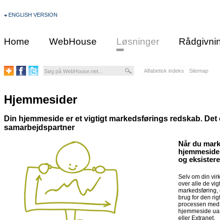
ENGLISH VERSION
Home
WebHouse
Løsninger
Rådgivni
Alfabetisk indeks
Sitemap
Hjemmesider
Din hjemmeside er et vigtigt markedsførings redskab. Det er
samarbejdspartner
Når du mark
hjemmeside e
og eksister
Selv om din vi
over alle de vig
markedsføring, 
brug for den ri
processen med, a
hjemmeside uan
eller Extranet.