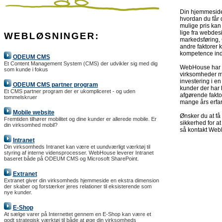
Din hjemmeside 
hvordan du får d
mulige pris kan 
lige fra webde
WEBLØSNINGER:
markedsføring,
andre faktorer 
kompetence ind
ODEUM CMS
Et Content Management System (CMS) der udvikler sig med dig
WebHouse har i 
som kunde i fokus
virksomheder me
investering i e
ODEUM CMS partner program
kunder der har h
Et CMS partner program der er ukompliceret - og uden
afgørende fakto
tommelskruer
mange års erfar
Mobile website
Ønsker du at få
Fremtiden tilhører mobilitet og dine kunder er allerede mobile. Er
sikkerhed for a
din virksomhed mobil?
så kontakt Web
Intranet
Din virksomheds Intranet kan være et uundværligt værktøj til
styring af interne vidensprocesser. WebHouse leverer Intranet
baseret både på ODEUM CMS og Microsoft SharePoint.
Extranet
Extranet giver din virksomheds hjemmeside en ekstra dimension
der skaber og forstærker jeres relationer til eksisterende som
nye kunder.
E-Shop
At sælge varer på Internettet gennem en E-Shop kan være et
godt strategisk værktøj til både at øge din virksomheds