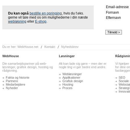
Email-adresse
Fornavn
Du kan også
bestille en opringing
, hvis du f.eks.
gerne vil tale med os om mulighederne i din næste
Efternavn
webløsning
eller
E-shop
.
Du er her:
WebHouse.net
Kontakt
Nyhedsbrev
WebHouse
Løsninger
Rådgivni
Din samarbejdspartner på web-
Alt kan lade sig gøre – men der er
Vi hjælper
løsninger, grafisk design, hosting og
nogle ting vi gør bedre end andre.
for dine on
rådgivning.
fastlægge
Webløsninger
Fakta og historie
Applikationer
SEO
Partnere
Grafisk design
Sociale
Medarbejdere
Hosting
Webstati
Nyheder
Proces
Strategi
Innovat