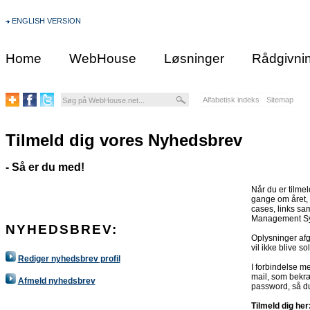
ENGLISH VERSION
Home
WebHouse
Løsninger
Rådgivni
Alfabetisk indeks
Sitemap
Tilmeld dig vores Nyhedsbrev
- Så er du med!
Når du er tilme
gange om året, 
cases, links s
Management Sy
NYHEDSBREV:
Oplysninger afgi
vil ikke blive so
Rediger nyhedsbrev profil
I forbindelse me
mail, som bekræ
Afmeld nyhedsbrev
password, så du
Tilmeld dig her