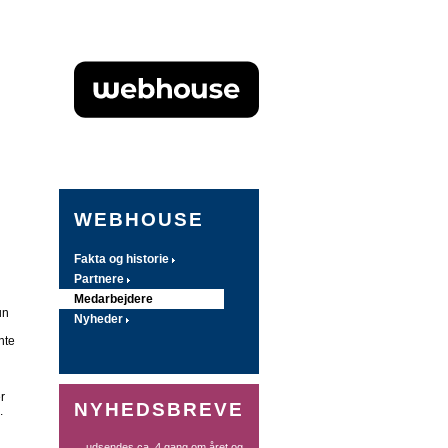
WEBHOUSE
Fakta og historie
Partnere
Medarbejdere
un
Nyheder
nte
r
NYHEDSBREVE
.
... udsendes ca. 4 gang om året og