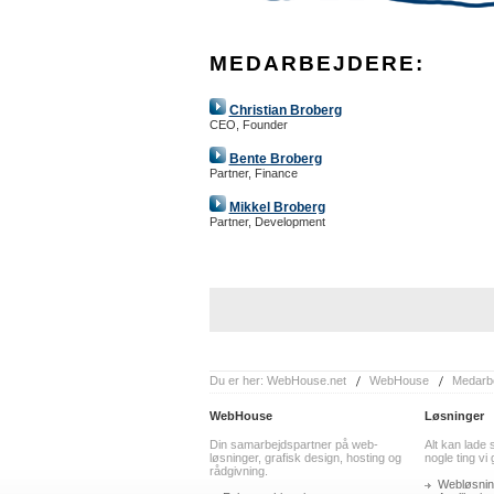
MEDARBEJDERE:
Christian Broberg
CEO, Founder
Bente Broberg
Partner, Finance
Mikkel Broberg
Partner, Development
Du er her:
WebHouse.net
WebHouse
Medarb
WebHouse
Løsninger
Din samarbejdspartner på web-
Alt kan lade 
løsninger, grafisk design, hosting og
nogle ting vi
rådgivning.
Webløsnin