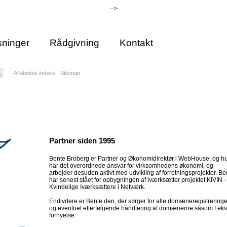
-->
ninger
Rådgivning
Kontakt
Alfabetisk indeks
Sitemap
Partner siden 1995
Bente Broberg er Partner og Økonomidirektør i WebHouse, og h
har det overordnede ansvar for virksomhedens økonomi, og
arbejder desuden aktivt med udvikling af forretningsprojekter. Be
har senest stået for opbygningen af iværksætter projektet KIVIN -
Kvindelige Iværksættere i Netværk.
Endivdere er Bente den, der sørger for alle domæneregistreringe
og eventuel efterfølgende håndtering af domænerne såsom f.eks
fornyelse.