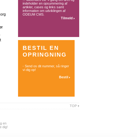
indeholder en opsummering af
artikler, cases og links samt
information om udviklingen af
borg
ODEUM CMS.
Tilmeld
ør
r
t
BESTIL EN
OPRINGNING
- Send os dit nummer, så ringer
vi dig op!
Bestil
TOP
æg en
 dig!