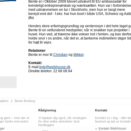
Bente er i Oktober 2009 blevet udvævnt til EU-ambassadør for
kvindeligt entreprenørskab og iværksætteri. Hun var i forbindelse
med udnævnelsen en tur i Stockholm, men hun er langt mere
berejst end det - f.eks. har hun boet i både USA, Schweiz og Aal
Øst.
Hendes store erfaringsgrundlag og verdenssyn i det hele taget g
Bente til en velfunderet medspiller, når vi snakker nye projekter i
huset. Hun ved, at træerne ikke vokser ind i himlen, og kan derfo
holde snor i os andre, når det er, at tankerne indimellem stiger lid
for højt til vejrs.
Relationer
Bente er mor til
Christian
og
Mikkel
.
Kontakt
E-mail:
bgb@webhouse.dk
Direkte telefon: 22 68 08 84
ejdere
Bente Broberg
Rådgivning
Kontakt
sig gøre – men der er
Vi hjælper dig også, når strategien
Kontakt os i dag - eller l
 gør bedre end andre.
for dine online aktiviteter skal
besked og lad os kontakte
fastlægges.
ger
Kontakt WebHouse