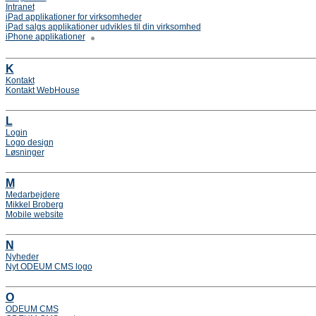
Intranet
iPad applikationer for virksomheder
iPad salgs applikationer udvikles til din virksomhed
iPhone applikationer
K
Kontakt
Kontakt WebHouse
L
Login
Logo design
Løsninger
M
Medarbejdere
Mikkel Broberg
Mobile website
N
Nyheder
Nyt ODEUM CMS logo
O
ODEUM CMS