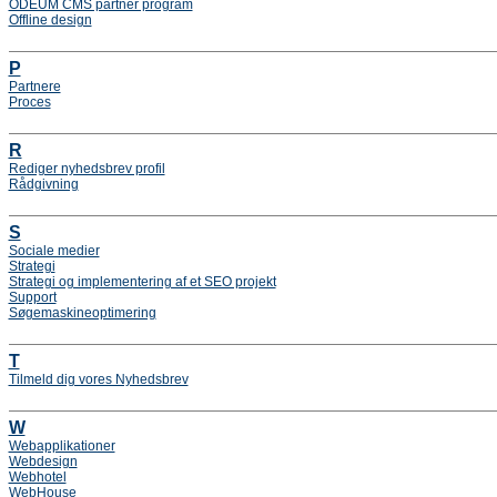
ODEUM CMS partner program
Offline design
P
Partnere
Proces
R
Rediger nyhedsbrev profil
Rådgivning
S
Sociale medier
Strategi
Strategi og implementering af et SEO projekt
Support
Søgemaskineoptimering
T
Tilmeld dig vores Nyhedsbrev
W
Webapplikationer
Webdesign
Webhotel
WebHouse