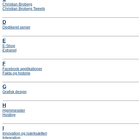
Christian Broberg
Christian Broberg Tweets
D
Dedikeret server
E
E-Shop
Extranet
F
Facebook applikationer
Fakta og historie
G
Grafisk design
H
Hjemmesider
Hosting
I
Innovation og iværksætteri
Integration