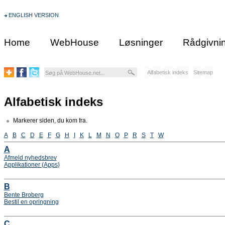
ENGLISH VERSION
Home
WebHouse
Løsninger
Rådgivni
Alfabetisk indeks
Sitemap
Alfabetisk indeks
Markerer siden, du kom fra.
A
B
C
D
E
F
G
H
I
K
L
M
N
O
P
R
S
T
W
A
Afmeld nyhedsbrev
Applikationer (Apps)
B
Bente Broberg
Bestil en opringning
C