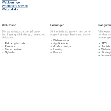
Webløsninger
Webmaster service
Webstatistik
WebHouse
Løsninger
Rådgivni
Din samarbejdspartner på web-
Alt kan lade sig gøre – men der er
Vi hjælper
løsninger, grafisk design, hosting og
nogle ting vi gør bedre end andre.
for dine on
rådgivning.
fastlægge
Webløsninger
Fakta og historie
Applikationer
SEO
Partnere
Grafisk design
Sociale
Medarbejdere
Hosting
Webstati
Nyheder
Proces
Strategi
Innovat