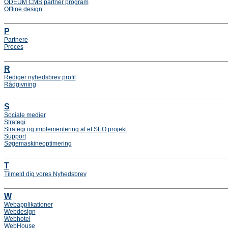
ODEUM CMS partner program
Offline design
P
Partnere
Proces
R
Rediger nyhedsbrev profil
Rådgivning
S
Sociale medier
Strategi
Strategi og implementering af et SEO projekt
Support
Søgemaskineoptimering
T
Tilmeld dig vores Nyhedsbrev
W
Webapplikationer
Webdesign
Webhotel
WebHouse