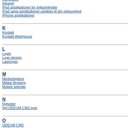
Intranet
iPad applikationer for virksomheder
iPad salgs applikationer udvikles til din virksomhed
iPhone applikationer
K
Kontakt
Kontakt WebHouse
L
Login
Logo design
Løsninger
M
Medarbejdere
Mikkel Broberg
Mobile website
N
Nyheder
Nyt ODEUM CMS logo
O
ODEUM CMS