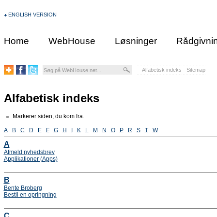
ENGLISH VERSION
Home
WebHouse
Løsninger
Rådgivni
Alfabetisk indeks
Sitemap
Alfabetisk indeks
Markerer siden, du kom fra.
A
B
C
D
E
F
G
H
I
K
L
M
N
O
P
R
S
T
W
A
Afmeld nyhedsbrev
Applikationer (Apps)
B
Bente Broberg
Bestil en opringning
C