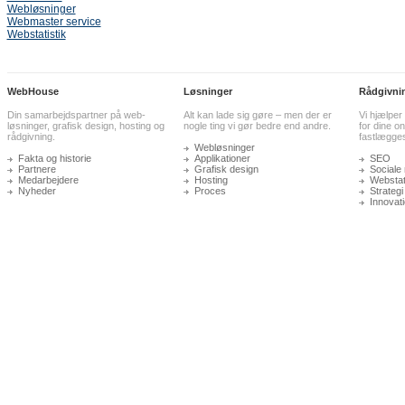
Webløsninger
Webmaster service
Webstatistik
WebHouse
Løsninger
Rådgivni
Din samarbejdspartner på web-
Alt kan lade sig gøre – men der er
Vi hjælper
løsninger, grafisk design, hosting og
nogle ting vi gør bedre end andre.
for dine on
rådgivning.
fastlægge
Webløsninger
Fakta og historie
Applikationer
SEO
Partnere
Grafisk design
Sociale
Medarbejdere
Hosting
Webstati
Nyheder
Proces
Strategi
Innovat