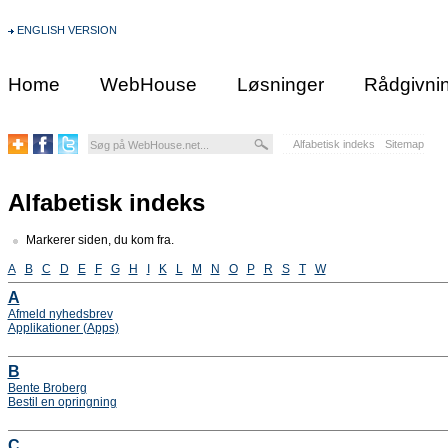
ENGLISH VERSION
Home
WebHouse
Løsninger
Rådgivni
Alfabetisk indeks
Sitemap
Alfabetisk indeks
Markerer siden, du kom fra.
A
B
C
D
E
F
G
H
I
K
L
M
N
O
P
R
S
T
W
A
Afmeld nyhedsbrev
Applikationer (Apps)
B
Bente Broberg
Bestil en opringning
C