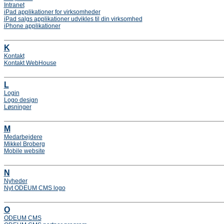
Intranet
iPad applikationer for virksomheder
iPad salgs applikationer udvikles til din virksomhed
iPhone applikationer
K
Kontakt
Kontakt WebHouse
L
Login
Logo design
Løsninger
M
Medarbejdere
Mikkel Broberg
Mobile website
N
Nyheder
Nyt ODEUM CMS logo
O
ODEUM CMS