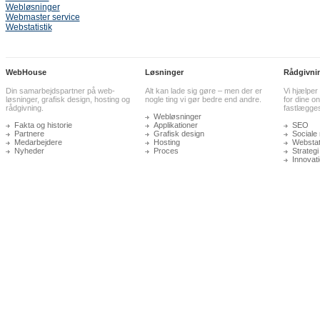
Webløsninger
Webmaster service
Webstatistik
WebHouse
Løsninger
Rådgivni
Din samarbejdspartner på web-
Alt kan lade sig gøre – men der er
Vi hjælper
løsninger, grafisk design, hosting og
nogle ting vi gør bedre end andre.
for dine on
rådgivning.
fastlægge
Webløsninger
Fakta og historie
Applikationer
SEO
Partnere
Grafisk design
Sociale
Medarbejdere
Hosting
Webstati
Nyheder
Proces
Strategi
Innovat