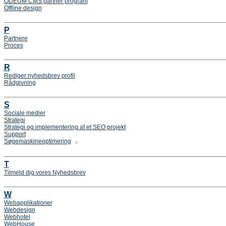
ODEUM CMS partner program
Offline design
P
Partnere
Proces
R
Rediger nyhedsbrev profil
Rådgivning
S
Sociale medier
Strategi
Strategi og implementering af et SEO projekt
Support
Søgemaskineoptimering
T
Tilmeld dig vores Nyhedsbrev
W
Webapplikationer
Webdesign
Webhotel
WebHouse