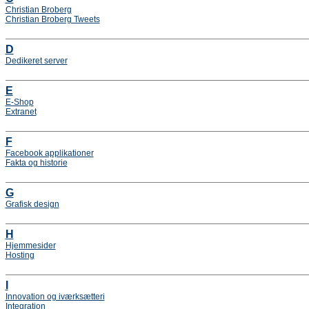
Christian Broberg
Christian Broberg Tweets
D
Dedikeret server
E
E-Shop
Extranet
F
Facebook applikationer
Fakta og historie
G
Grafisk design
H
Hjemmesider
Hosting
I
Innovation og iværksætteri
Integration