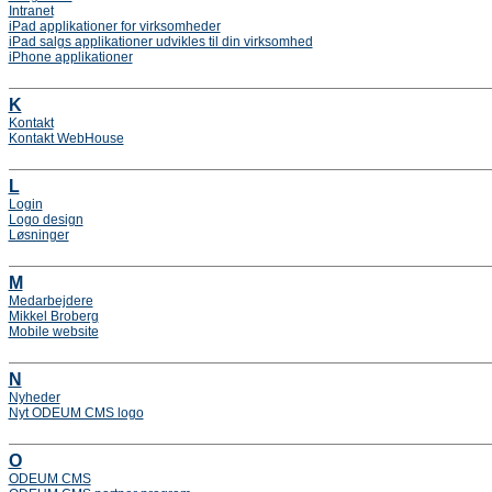
Intranet
iPad applikationer for virksomheder
iPad salgs applikationer udvikles til din virksomhed
iPhone applikationer
K
Kontakt
Kontakt WebHouse
L
Login
Logo design
Løsninger
M
Medarbejdere
Mikkel Broberg
Mobile website
N
Nyheder
Nyt ODEUM CMS logo
O
ODEUM CMS