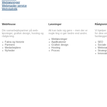
Webløsninger
Webmaster service
Webstatistik
WebHouse
Løsninger
Rådgivni
Din samarbejdspartner på web-
Alt kan lade sig gøre – men der er
Vi hjælper
løsninger, grafisk design, hosting og
nogle ting vi gør bedre end andre.
for dine on
rådgivning.
fastlægge
Webløsninger
Fakta og historie
Applikationer
SEO
Partnere
Grafisk design
Sociale
Medarbejdere
Hosting
Webstati
Nyheder
Proces
Strategi
Innovat