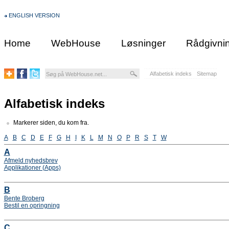
ENGLISH VERSION
Home
WebHouse
Løsninger
Rådgivni
Alfabetisk indeks
Sitemap
Alfabetisk indeks
Markerer siden, du kom fra.
A
B
C
D
E
F
G
H
I
K
L
M
N
O
P
R
S
T
W
A
Afmeld nyhedsbrev
Applikationer (Apps)
B
Bente Broberg
Bestil en opringning
C