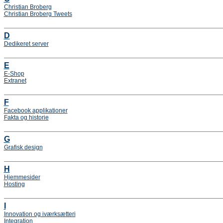
Christian Broberg
Christian Broberg Tweets
D
Dedikeret server
E
E-Shop
Extranet
F
Facebook applikationer
Fakta og historie
G
Grafisk design
H
Hjemmesider
Hosting
I
Innovation og iværksætteri
Integration