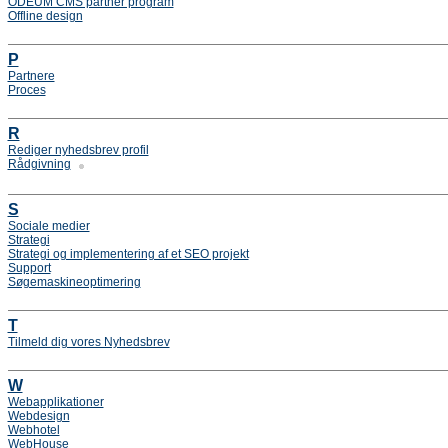
ODEUM CMS partner program
Offline design
P
Partnere
Proces
R
Rediger nyhedsbrev profil
Rådgivning
S
Sociale medier
Strategi
Strategi og implementering af et SEO projekt
Support
Søgemaskineoptimering
T
Tilmeld dig vores Nyhedsbrev
W
Webapplikationer
Webdesign
Webhotel
WebHouse