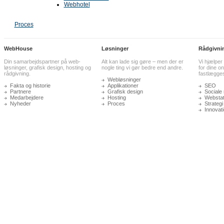
Webhotel
Proces
WebHouse
Løsninger
Rådgivni
Din samarbejdspartner på web-
Alt kan lade sig gøre – men der er
Vi hjælper
løsninger, grafisk design, hosting og
nogle ting vi gør bedre end andre.
for dine on
rådgivning.
fastlægge
Webløsninger
Fakta og historie
Applikationer
SEO
Partnere
Grafisk design
Sociale
Medarbejdere
Hosting
Webstati
Nyheder
Proces
Strategi
Innovat