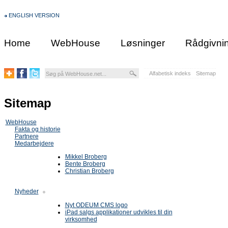
ENGLISH VERSION
Home
WebHouse
Løsninger
Rådgivni
Alfabetisk indeks
Sitemap
Sitemap
WebHouse
Fakta og historie
Partnere
Medarbejdere
Mikkel Broberg
Bente Broberg
Christian Broberg
Nyheder
Nyt ODEUM CMS logo
iPad salgs applikationer udvikles til din
virksomhed