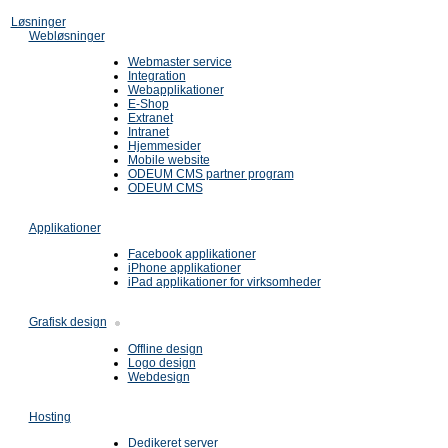
Løsninger
Webløsninger
Webmaster service
Integration
Webapplikationer
E-Shop
Extranet
Intranet
Hjemmesider
Mobile website
ODEUM CMS partner program
ODEUM CMS
Applikationer
Facebook applikationer
iPhone applikationer
iPad applikationer for virksomheder
Grafisk design
Offline design
Logo design
Webdesign
Hosting
Dedikeret server