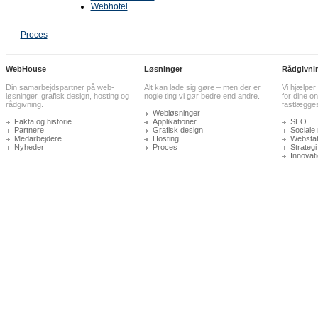
Webhotel
Proces
WebHouse
Løsninger
Rådgivni
Din samarbejdspartner på web-
Alt kan lade sig gøre – men der er
Vi hjælper
løsninger, grafisk design, hosting og
nogle ting vi gør bedre end andre.
for dine on
rådgivning.
fastlægge
Webløsninger
Fakta og historie
Applikationer
SEO
Partnere
Grafisk design
Sociale
Medarbejdere
Hosting
Webstati
Nyheder
Proces
Strategi
Innovat