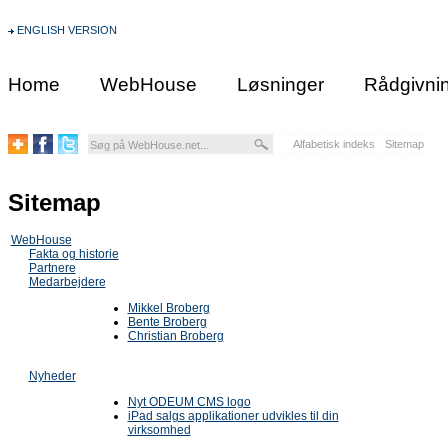
ENGLISH VERSION
Home
WebHouse
Løsninger
Rådgivni
Alfabetisk indeks
Sitemap
Sitemap
WebHouse
Fakta og historie
Partnere
Medarbejdere
Mikkel Broberg
Bente Broberg
Christian Broberg
Nyheder
Nyt ODEUM CMS logo
iPad salgs applikationer udvikles til din
virksomhed