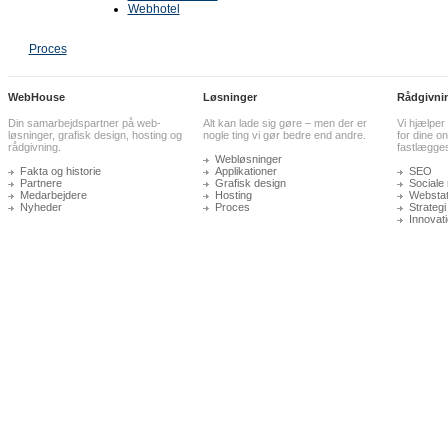
Webhotel
Proces
WebHouse
Løsninger
Rådgivni
Din samarbejdspartner på web-
Alt kan lade sig gøre – men der er
Vi hjælper
løsninger, grafisk design, hosting og
nogle ting vi gør bedre end andre.
for dine on
rådgivning.
fastlægge
Webløsninger
Fakta og historie
Applikationer
SEO
Partnere
Grafisk design
Sociale
Medarbejdere
Hosting
Webstati
Nyheder
Proces
Strategi
Innovat