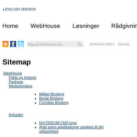
ENGLISH VERSION
Home
WebHouse
Løsninger
Rådgivni
Alfabetisk indeks
Sitemap
Sitemap
WebHouse
Fakta og historie
Partnere
Medarbejdere
Mikkel Broberg
Bente Broberg
Christian Broberg
Nyheder
Nyt ODEUM CMS logo
iPad salgs applikationer udvikles til din
virksomhed