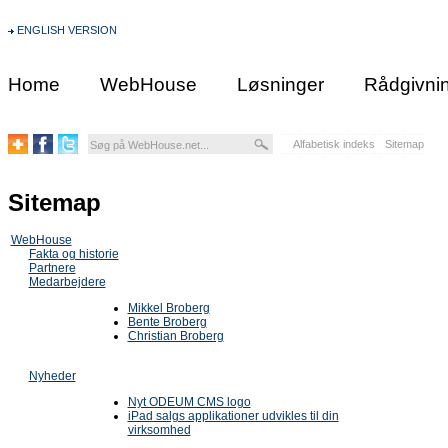
ENGLISH VERSION
Home
WebHouse
Løsninger
Rådgivni
Alfabetisk indeks
Sitemap
Sitemap
WebHouse
Fakta og historie
Partnere
Medarbejdere
Mikkel Broberg
Bente Broberg
Christian Broberg
Nyheder
Nyt ODEUM CMS logo
iPad salgs applikationer udvikles til din
virksomhed