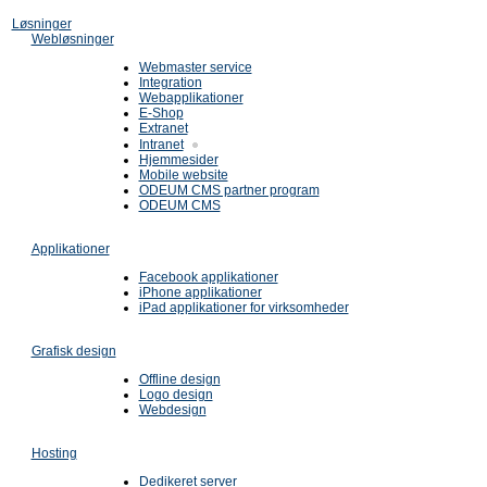
Løsninger
Webløsninger
Webmaster service
Integration
Webapplikationer
E-Shop
Extranet
Intranet
Hjemmesider
Mobile website
ODEUM CMS partner program
ODEUM CMS
Applikationer
Facebook applikationer
iPhone applikationer
iPad applikationer for virksomheder
Grafisk design
Offline design
Logo design
Webdesign
Hosting
Dedikeret server