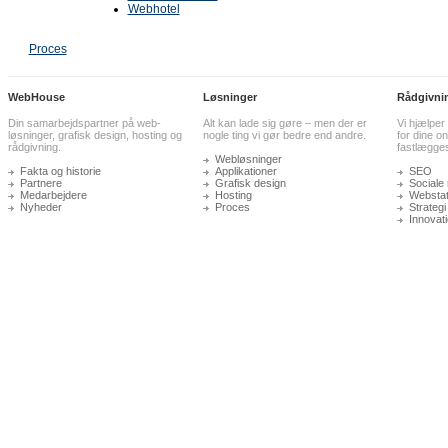
Webhotel
Proces
WebHouse
Løsninger
Rådgivni
Din samarbejdspartner på web-
Alt kan lade sig gøre – men der er
Vi hjælper
løsninger, grafisk design, hosting og
nogle ting vi gør bedre end andre.
for dine on
rådgivning.
fastlægge
Webløsninger
Fakta og historie
Applikationer
SEO
Partnere
Grafisk design
Sociale
Medarbejdere
Hosting
Webstati
Nyheder
Proces
Strategi
Innovat