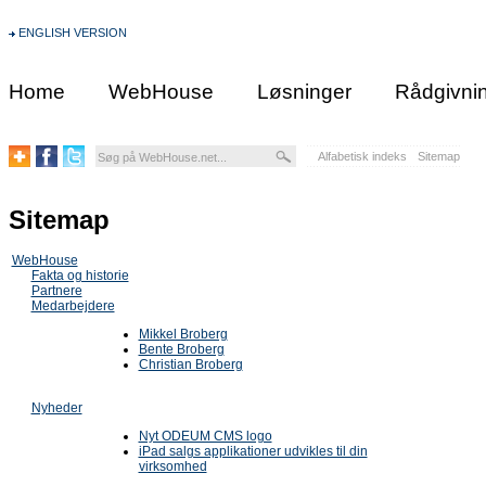
ENGLISH VERSION
Home
WebHouse
Løsninger
Rådgivni
Alfabetisk indeks
Sitemap
Sitemap
WebHouse
Fakta og historie
Partnere
Medarbejdere
Mikkel Broberg
Bente Broberg
Christian Broberg
Nyheder
Nyt ODEUM CMS logo
iPad salgs applikationer udvikles til din
virksomhed