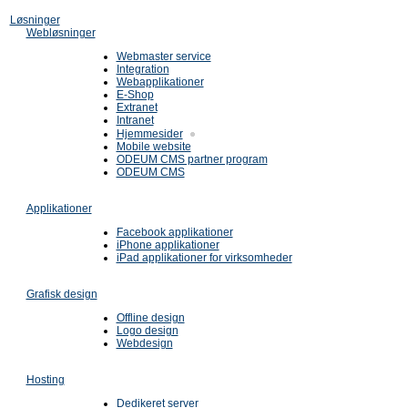
Løsninger
Webløsninger
Webmaster service
Integration
Webapplikationer
E-Shop
Extranet
Intranet
Hjemmesider
Mobile website
ODEUM CMS partner program
ODEUM CMS
Applikationer
Facebook applikationer
iPhone applikationer
iPad applikationer for virksomheder
Grafisk design
Offline design
Logo design
Webdesign
Hosting
Dedikeret server