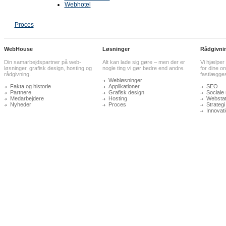
Webhotel
Proces
WebHouse
Løsninger
Rådgivni
Din samarbejdspartner på web-
Alt kan lade sig gøre – men der er
Vi hjælper
løsninger, grafisk design, hosting og
nogle ting vi gør bedre end andre.
for dine on
rådgivning.
fastlægge
Webløsninger
Fakta og historie
Applikationer
SEO
Partnere
Grafisk design
Sociale
Medarbejdere
Hosting
Webstati
Nyheder
Proces
Strategi
Innovat