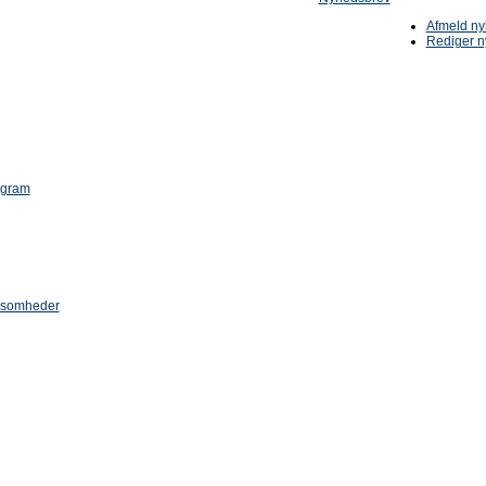
Afmeld n
Rediger n
ogram
rksomheder