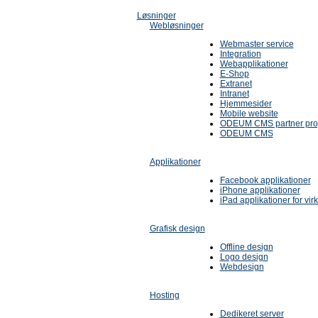
Løsninger
Webløsninger
Webmaster service
Integration
Webapplikationer
E-Shop
Extranet
Intranet
Hjemmesider
Mobile website
ODEUM CMS partner pr
ODEUM CMS
Applikationer
Facebook applikationer
iPhone applikationer
iPad applikationer for vi
Grafisk design
Offline design
Logo design
Webdesign
Hosting
Dedikeret server