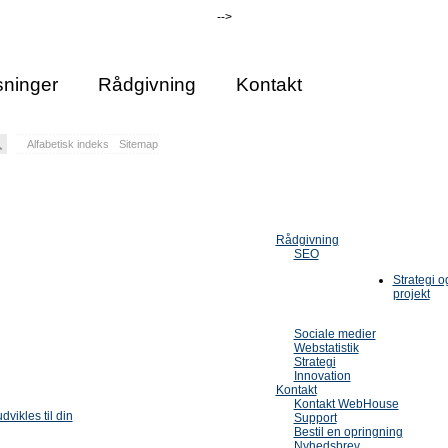
-->
ninger
Rådgivning
Kontakt
Alfabetisk indeks
Sitemap
Rådgivning
SEO
Strategi 
projekt
Sociale medier
Webstatistik
Strategi
Innovation
Kontakt
Kontakt WebHouse
dvikles til din
Support
Bestil en opringning
Nyhedsbrev