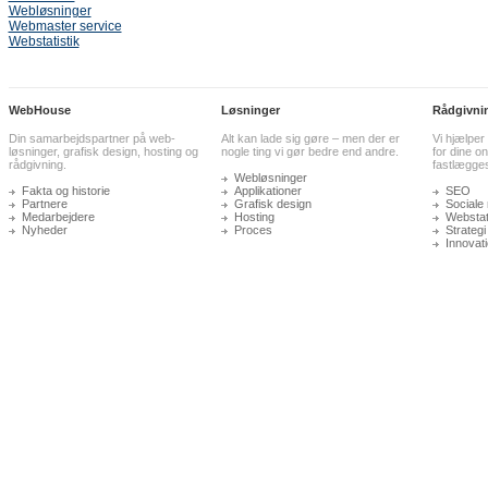
Webløsninger
Webmaster service
Webstatistik
WebHouse
Løsninger
Rådgivni
Din samarbejdspartner på web-
Alt kan lade sig gøre – men der er
Vi hjælper
løsninger, grafisk design, hosting og
nogle ting vi gør bedre end andre.
for dine on
rådgivning.
fastlægge
Webløsninger
Fakta og historie
Applikationer
SEO
Partnere
Grafisk design
Sociale
Medarbejdere
Hosting
Webstati
Nyheder
Proces
Strategi
Innovat