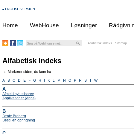
ENGLISH VERSION
Home
WebHouse
Løsninger
Rådgivni
Alfabetisk indeks
Sitemap
Alfabetisk indeks
Markerer siden, du kom fra.
A
B
C
D
E
F
G
H
I
K
L
M
N
O
P
R
S
T
W
A
Afmeld nyhedsbrev
Applikationer (Apps)
B
Bente Broberg
Bestil en opringning
C