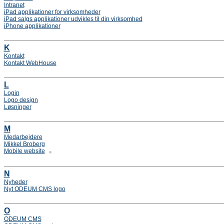
Intranet
iPad applikationer for virksomheder
iPad salgs applikationer udvikles til din virksomhed
iPhone applikationer
K
Kontakt
Kontakt WebHouse
L
Login
Logo design
Løsninger
M
Medarbejdere
Mikkel Broberg
Mobile website
N
Nyheder
Nyt ODEUM CMS logo
O
ODEUM CMS