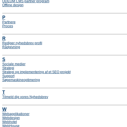
ODEUM CMS partner program
Offline design
P
Partnere
Proces
R
Rediger nyhedsbrev profil
Rådgivning
S
Sociale medier
Strategi
Strategi og implementering af et SEO projekt
Support
Søgemaskineoptimering
T
Tilmeld dig vores Nyhedsbrev
W
Webapplikationer
Webdesign
Webhotel
WebHouse