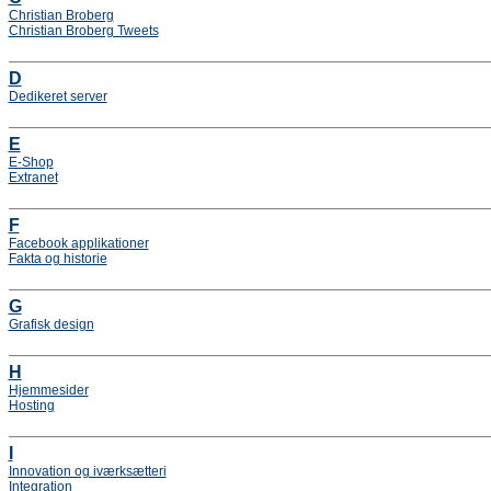
Christian Broberg
Christian Broberg Tweets
D
Dedikeret server
E
E-Shop
Extranet
F
Facebook applikationer
Fakta og historie
G
Grafisk design
H
Hjemmesider
Hosting
I
Innovation og iværksætteri
Integration