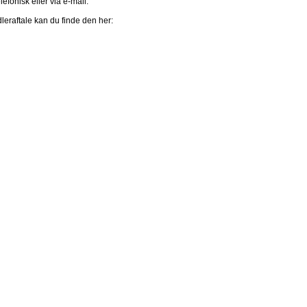
efonisk eller via e-mail.
eraftale kan du finde den her: