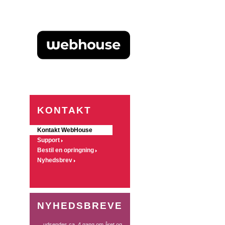
KONTAKT
Kontakt WebHouse
Support
Bestil en opringning
Nyhedsbrev
NYHEDSBREVE
... udsendes ca. 4 gang om året og