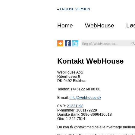
ENGLISH VERSION
Home
WebHouse
Løs
Kontakt WebHouse
WebHouse ApS
Riberhusvej 9
DK-9492 Blokhus
Telefon: (+45) 22 68 08 80
E-mail:
info@webhouse.dk
CVR:
21221198
P-nummer: 1001179229
Danske Bank: 3696-3696410518
Giro: 1-242-7514
Du kan få kontakt med os alle hverdage mellem kl