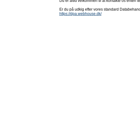
Du er altid velkommen til at kontakte os enten tel
Er du på udkig efter vores standard Databehandl
https://dpa.webhouse.dk/