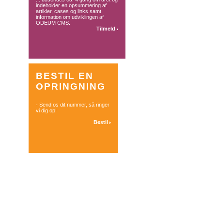
indeholder en opsummering af
artikler, cases og links samt
information om udviklingen af
ODEUM CMS.
Tilmeld
BESTIL EN
OPRINGNING
- Send os dit nummer, så ringer
vi dig op!
Bestil