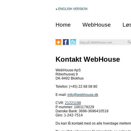
ENGLISH VERSION
Home
WebHouse
Løs
Kontakt WebHouse
WebHouse ApS
Riberhusvej 9
DK-9492 Blokhus
Telefon: (+45) 22 68 08 80
E-mail:
info@webhouse.dk
CVR:
21221198
P-nummer: 1001179229
Danske Bank: 3696-3696410518
Giro: 1-242-7514
Du kan få kontakt med os alle hverdage mellem kl