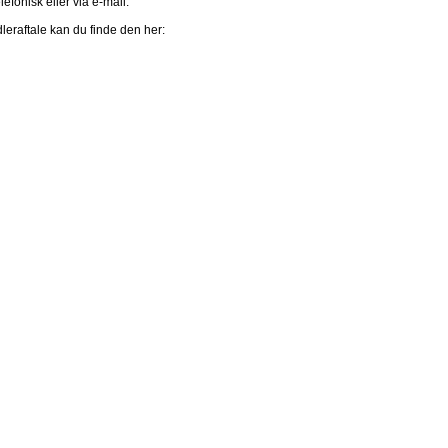
efonisk eller via e-mail.
eraftale kan du finde den her: