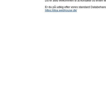
Du er altid velkommen til at kontakte os enten tel
Er du på udkig efter vores standard Databehandl
https://dpa.webhouse.dk/