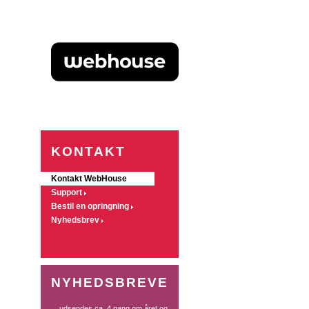
KONTAKT
Kontakt WebHouse
Support
Bestil en opringning
Nyhedsbrev
NYHEDSBREVE
... udsendes ca. 4 gang om året og