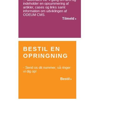
indeholder en opsummering af
artikler, cases og links samt
information om udviklingen af
ODEUM CMS.
Tilmeld
BESTIL EN
OPRINGNING
- Send os dit nummer, så ringer
vi dig op!
Bestil