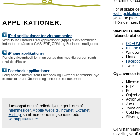
forretningsproce
For at skabe det
webapplikation
ønskede proces
APPLIKATIONER:
HR-afdelinger, 
WebHouse udvik
følgende platf
iPad applikationer for virksomheder
WebHouse udvikler iPad Applikationer (Apps) til virksomheder
ODEUM
inden for områderne CMS, ERP, CRM, og Business Intelligence.
iPhone a
Windows
iPhone applikationer
Linux
Put din virksomhed i lommen og tag den med dig verden rundt
Facebo
med din iPhone
Twitter
Facebook applikationer
Og anvender f
Brug sociale medier som Facebook og Twitter til at tiltrække nye
kunder of skabe åbenhed og forbedret kundeservice
Microsof
PHP
Perl
Objecti
ActionSc
Java
Læs også
om målrettede løsninger i form af
JavaScr
hjemmesider
,
Mobile Website
,
Intranet
,
Extrane
t,
Cold Fu
E-shop
, samt mere forretningsorienterede
Silverlig
webapplikationer
.
Og vi har mange
udviklingsplatf