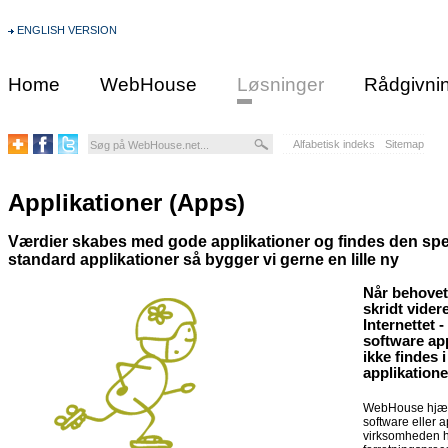
ENGLISH VERSION
Home
WebHouse
Løsninger
Rådgivni
Alfabetisk indeks
Sitemap
Applikationer (Apps)
Værdier skabes med gode applikationer og findes den specif
standard applikationer så bygger vi gerne en lille ny
Når behovet 
skridt vider
Internettet 
software app
ikke findes 
applikatione
WebHouse hjælp
software eller 
virksomheden ha