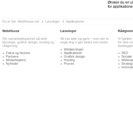
Ønsker du en uf
for applikatione
Du er her:
WebHouse.net
Løsninger
Applikationer
WebHouse
Løsninger
Rådgivni
Din samarbejdspartner på web-
Alt kan lade sig gøre – men der er
Vi hjælper
løsninger, grafisk design, hosting og
nogle ting vi gør bedre end andre.
for dine on
rådgivning.
fastlægge
Webløsninger
Fakta og historie
Applikationer
SEO
Partnere
Grafisk design
Sociale
Medarbejdere
Hosting
Webstati
Nyheder
Proces
Strategi
Innovat