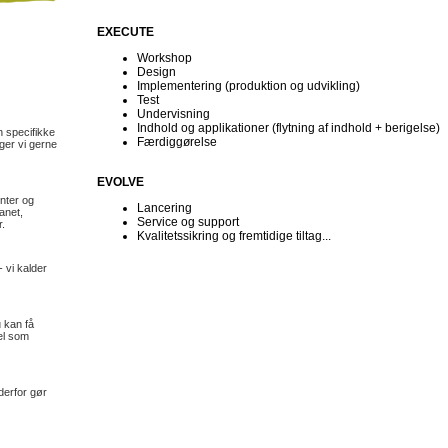
EXECUTE
Workshop
Design
Implementering (produktion og udvikling)
Test
Undervisning
Indhold og applikationer (flytning af indhold + berigelse)
 specifikke
Færdiggørelse
gger vi gerne
EVOLVE
nter og
Lancering
anet,
Service og support
.
Kvalitetssikring og fremtidige tiltag...
 vi kalder
 kan få
el som
 derfor gør