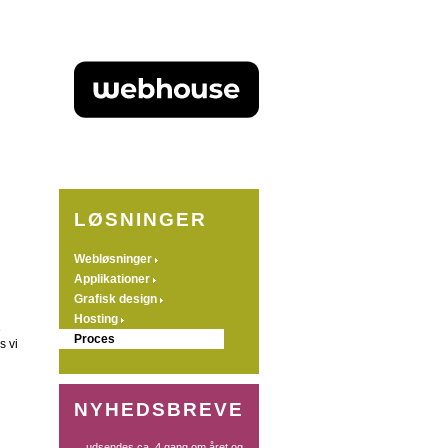
LØSNINGER
Webløsninger
Applikationer
Grafisk design
Hosting
e
Proces
s vi
NYHEDSBREVE
... udsendes ca. 4 gang om året og