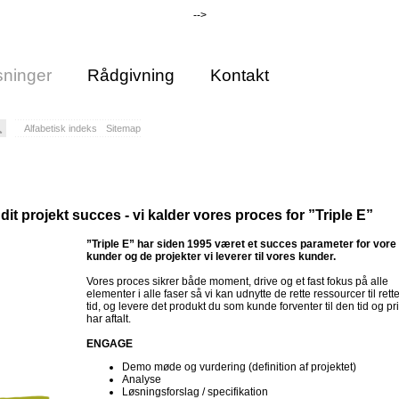
-->
ninger
Rådgivning
Kontakt
Alfabetisk indeks
Sitemap
dit projekt succes - vi kalder vores proces for ”Triple E”
”Triple E” har siden 1995 været et succes parameter for vore
kunder og de projekter vi leverer til vores kunder.
Vores proces sikrer både moment, drive og et fast fokus på alle
elementer i alle faser så vi kan udnytte de rette ressourcer til rett
tid, og levere det produkt du som kunde forventer til den tid og pri
har aftalt.
ENGAGE
Demo møde og vurdering (definition af projektet)
Analyse
Løsningsforslag / specifikation