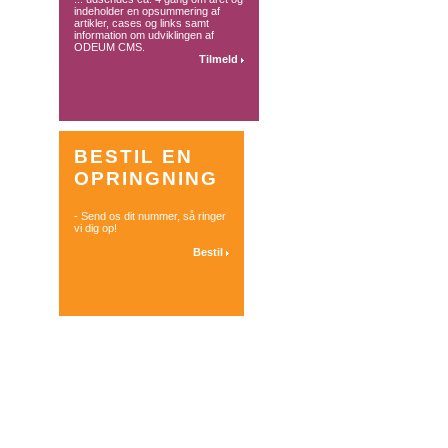
indeholder en opsummering af
artikler, cases og links samt
information om udviklingen af
ODEUM CMS.
Tilmeld
BESTIL EN
OPRINGNING
- Send os dit nummer, så ringer
vi dig op!
Bestil