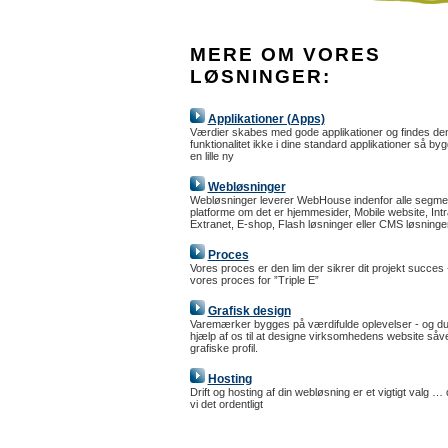
MERE OM VORES
LØSNINGER:
Applikationer (Apps)
Værdier skabes med gode applikationer og findes den
funktionalitet ikke i dine standard applikationer så by
en lille ny
Webløsninger
Webløsninger leverer WebHouse indenfor alle segme
platforme om det er hjemmesider, Mobile website, Intr
Extranet, E-shop, Flash løsninger eller CMS løsninger
Proces
Vores proces er den lim der sikrer dit projekt succes -
vores proces for ”Triple E”
Grafisk design
Varemærker bygges på værdifulde oplevelser - og du
hjælp af os til at designe virksomhedens website såv
grafiske profil.
Hosting
Drift og hosting af din webløsning er et vigtigt valg …
vi det ordentligt