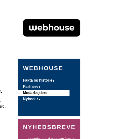
WEBHOUSE
Fakta og historie
Partnere
.
Medarbejdere
Nyheder
n
erg.
NYHEDSBREVE
... udsendes ca. 4 gang om året og