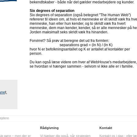
bekendtskaber - både når det gælder medarbejdere og kunder.
Six degrees of separation
Six degrees of separation (også betegnet "The Human Web")
refererer til ideen om, at hvis et menneske er ét skridt væk fra hve
menneske, han eller hun kender, og to skridt væk fra hvert
menneske, dem man kender, kender, så er alle mennesker på he
Jorden maksimalt seks skridt væk fra hinanden.
Forvirret? Så prøv at beregne det ud fra formlen:
separations grad = (ln N) / (ln K)
hvor N er befolkningsantallet og K er antallet af kontakter per
person.
Du kan også læse videre om hver af WebHouse's medarbejdere,
se hvordan vi hænger sammen - selvom vi ikke alle er i familie.
ane
t,
ejdere
Rådgivning
Kontakt
sig gøre – men der er
Vi hjælper dig også, når strategien
Kontakt os i dag - eller l