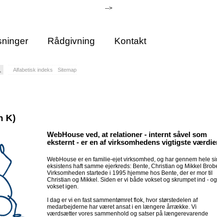
-->
ninger
Rådgivning
Kontakt
Alfabetisk indeks
Sitemap
n K)
WebHouse ved, at relationer - internt såvel som
eksternt - er en af virksomhedens vigtigste værdier
WebHouse er en familie-ejet virksomhed, og har gennem hele si
eksistens haft samme ejerkreds: Bente, Christian og Mikkel Brob
Virksomheden startede i 1995 hjemme hos Bente, der er mor til
Christian og Mikkel. Siden er vi både vokset og skrumpet ind - og
vokset igen.
I dag er vi en fast sammentømret flok, hvor størstedelen af
medarbejderne har været ansat i en længere årrække. Vi
værdsætter vores sammenhold og satser på længerevarende