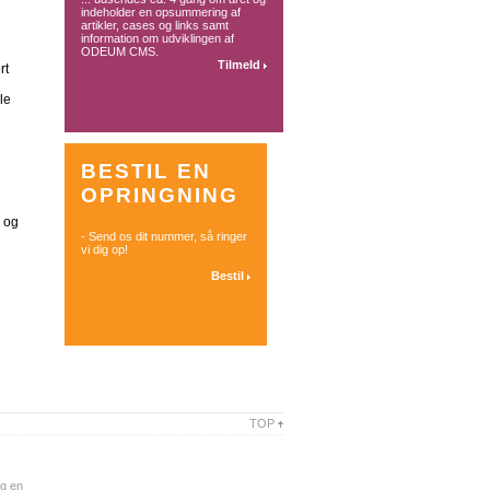
indeholder en opsummering af
artikler, cases og links samt
information om udviklingen af
ODEUM CMS.
Tilmeld
rt
le
BESTIL EN
OPRINGNING
 og
- Send os dit nummer, så ringer
vi dig op!
Bestil
TOP
æg en