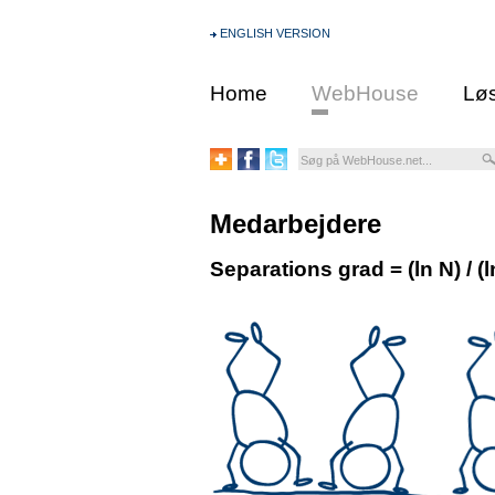
ENGLISH VERSION
Home
WebHouse
Løs
Medarbejdere
Separations grad = (ln N) / (l