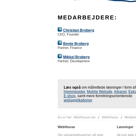
MEDARBEJDERE:
Christian Broberg
CEO, Founder
Bente Broberg
Partner, Finance
Mikkel Broberg
Partner, Development
Læs også
om målrettede løsninger i form af
hjemmesider
,
Mobile Website
,
Intranet
,
Extr
E-shop
, samt mere forretningsorienterede
webapplikationer
.
Du er her:
WebHouse.net
WebHouse
Medarb
WebHouse
Løsninger
Din samarbejdspartner på web-
Alt kan lade 