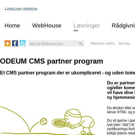
ENGLISH VERSION
Home
WebHouse
Løsninger
Rådgivn
Alfabetisk indeks
Sitemap
ODEUM CMS partner program
Et CMS partner program der er ukompliceret - og uden tom
Du er partner 
og/eller kom
vil have dine
ny hjemmeside
Du ønsker ikke se
skrue HTML og p
Du vil gerne i ga
lyst (læs ”råd”) t
certificerings fo
billigt videre me