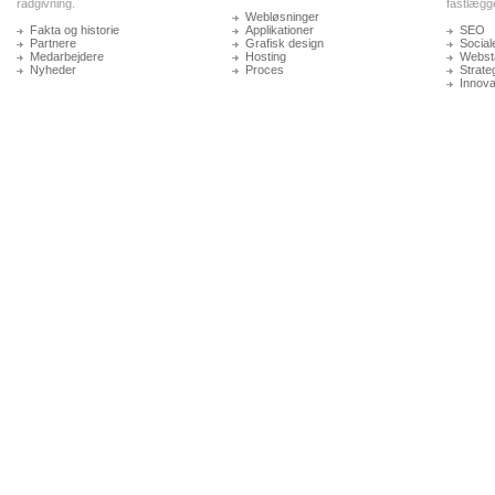
rådgivning.
fastlægg
Webløsninger
Fakta og historie
Applikationer
SEO
Partnere
Grafisk design
Social
Medarbejdere
Hosting
Websta
Nyheder
Proces
Strate
Innova