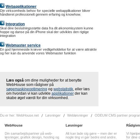
Webapplikationer
Din virksomheds behov for specielle webapplikationer bliver
håndteret professionelt gennem erfaring og knowhow.
Integration
Skal dine beslutningsstøtte data fra dit økonomisystem kunne
hoppe og danse på din iPhone skal der udvikles den rigtige
integration
Webmaster service
En god hjemmeside kræver vedligeholdelse for at være attraktiv
og her kan du anvende vores Webmaster funktion
Læs også
om dine muligheder for at benytte
WebHouse som rådgiver på
søgemaskineoptimering
og
webstatistik
, eller læs
om hvordan vi kan udvikle
applikationer
der kan
skabe øget værdi for din virksomhed.
Du er her:
WebHouse.net
Løsninger
Webløsninger
ODEUM CMS partner progra
WebHouse
Løsninger
Rådgivn
Din samarbejdspartner på web-
Alt kan lade sig gøre – men der er
Vi hjælpe
løsninger, grafisk design, hosting og
nogle ting vi gør bedre end andre.
for dine o