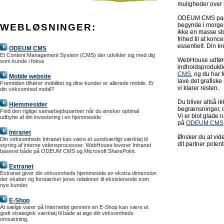
muligheder over s
ODEUM CMS partn
begynde i morgen.
WEBLØSNINGER:
ikke en masse st
frihed til at konc
essentielt. Din kre
ODEUM CMS
Et Content Management System (CMS) der udvikler sig med dig
WebHouse udfører
som kunde i fokus
indholdsproduktio
CMS
, og du har 
Mobile website
lave det grafiske
Fremtiden tilhører mobilitet og dine kunder er allerede mobile. Er
vi klarer resten.
din virksomhed mobil?
Du bliver altså i
Hjemmesider
begrænsninger, og
Find den rigtige samarbejdspartner når du ønsker optimal
Vi er blot glade 
udbytte af din investering i en hjemmeside
på
ODEUM CMS
Intranet
Ønsker du at vid
Din virksomheds Intranet kan være et uundværligt værktøj til
dit partner poten
styring af interne vidensprocesser. WebHouse leverer Intranet
baseret både på ODEUM CMS og Microsoft SharePoint.
Extranet
Extranet giver din virksomheds hjemmeside en ekstra dimension
der skaber og forstærker jeres relationer til eksisterende som
nye kunder.
E-Shop
At sælge varer på Internettet gennem en E-Shop kan være et
godt strategisk værktøj til både at øge din virksomheds
omsætning.