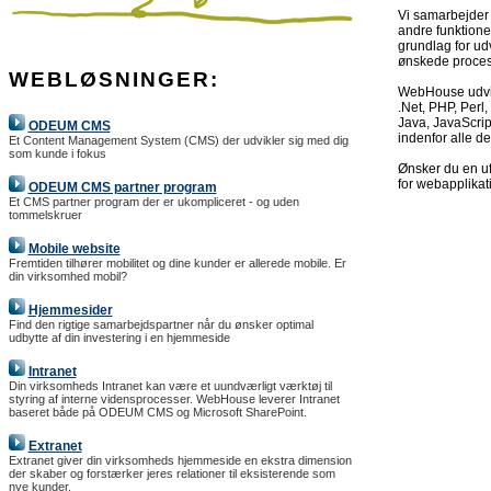
Vi samarbejder 
andre funktioner
grundlag for udv
ønskede proces
WEBLØSNINGER:
WebHouse udvik
.Net, PHP, Perl,
Java, JavaScrip
ODEUM CMS
indenfor alle d
Et Content Management System (CMS) der udvikler sig med dig
som kunde i fokus
Ønsker du en uf
for webapplikat
ODEUM CMS partner program
Et CMS partner program der er ukompliceret - og uden
tommelskruer
Mobile website
Fremtiden tilhører mobilitet og dine kunder er allerede mobile. Er
din virksomhed mobil?
Hjemmesider
Find den rigtige samarbejdspartner når du ønsker optimal
udbytte af din investering i en hjemmeside
Intranet
Din virksomheds Intranet kan være et uundværligt værktøj til
styring af interne vidensprocesser. WebHouse leverer Intranet
baseret både på ODEUM CMS og Microsoft SharePoint.
Extranet
Extranet giver din virksomheds hjemmeside en ekstra dimension
der skaber og forstærker jeres relationer til eksisterende som
nye kunder.