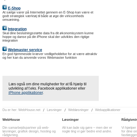
E-Shop
At sælge varer på Internettet gennem en E-Shop kan være et
godt strategisk værktøj til både at øge din virksomheds
omsætning.
Integration
Skal dine beslutningsstøtte data fra dit økonomisystem kunne
hoppe og danse på din iPhone skal der udvikles den rigtige
integration
Webmaster service
En god hjemmeside kræver vedligeholdelse for at være attraktiv
og her kan du anvende vores Webmaster funktion
Læs også om dine muligheder for at få hjælp til
udvikling af f.eks. Facebook applikationer eller
iPhone applikationer
.
Du er her:
WebHouse.net
Løsninger
Webløsninger
Webapplikationer
WebHouse
Løsninger
Rådgivni
Din samarbejdspartner på web-
Alt kan lade sig gøre – men der er
Vi hjælper
løsninger, grafisk design, hosting og
nogle ting vi gør bedre end andre.
for dine on
rådgivning.
fastlægge