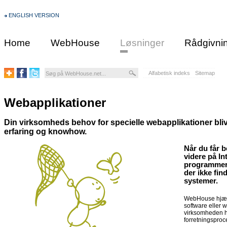
ENGLISH VERSION
Home
WebHouse
Løsninger
Rådgivni
Alfabetisk indeks
Sitemap
Webapplikationer
Din virksomheds behov for specielle webapplikationer bli
erfaring og knowhow.
Når du får b
videre på In
programmeri
der ikke fin
systemer.
WebHouse hjælp
software eller 
virksomheden ha
forretningsproce