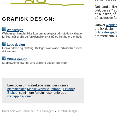
Det handler ikk
øjet, der ser", 
dit budskab, på
på, at design f
GRAFISK DESIGN:
Udover
webdes
grafisk design 
Webdesign
offline design
, 
Webdesign handler ikke kun om at se godt ud - så du skal tage
nærmere snak o
fat i os, når grafik og funktionalitet skal gå op i en højere enhed.
Logo design
Genkendelse og blikfang. Dit logo skal skabe forbindelsen med
det samme.
Offline design
Skab sammenhæng i dine grafiske design løsninger.
Læs også
om målrettede løsninger i form af
hjemmesider
,
Mobile Website
,
Intranet
,
Extrane
t,
E-shop
, samt mere forretningsorienterede
webapplikationer
.
Du er her:
WebHouse.net
Løsninger
Grafisk design