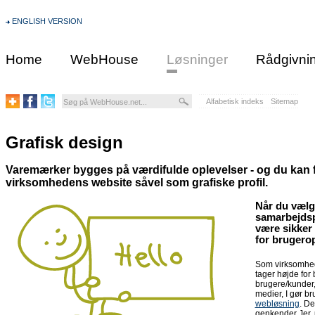
ENGLISH VERSION
Home
WebHouse
Løsninger
Rådgivni
Alfabetisk indeks
Sitemap
Grafisk design
Varemærker bygges på værdifulde oplevelser - og du kan få
virksomhedens website såvel som grafiske profil.
Når du væl
samarbejdsp
være sikker 
for brugero
Som virksomhed e
tager højde fo
brugere/kunder,
medier, I gør br
webløsning
. De
genkender Jer, 