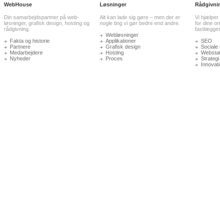
WebHouse
Løsninger
Rådgivni
Din samarbejdspartner på web-
Alt kan lade sig gøre – men der er
Vi hjælper
løsninger, grafisk design, hosting og
nogle ting vi gør bedre end andre.
for dine on
rådgivning.
fastlægge
Webløsninger
Fakta og historie
Applikationer
SEO
Partnere
Grafisk design
Sociale
Medarbejdere
Hosting
Webstati
Nyheder
Proces
Strategi
Innovat