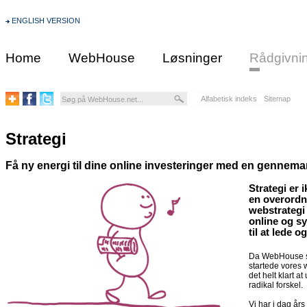
ENGLISH VERSION
Home
WebHouse
Løsninger
Rådgivni
Alfabetisk indeks
Sitemap
Strategi
Få ny energi til dine online investeringer med en gennemar
Strategi er 
en overordne
webstrategi 
online og sy
til at lede 
Da WebHouse som
startede vores 
det helt klart a
radikal forskel.
Vi har i dag års