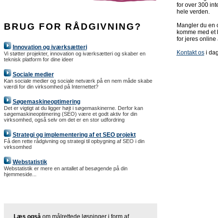
for over 300 in
hele verden.
BRUG FOR RÅDGIVNING?
Mangler du en or
komme med et bu
for jeres online 
Innovation og iværksætteri
Kontakt os
i dag
Vi støtter projekter, innovation og iværksætteri og skaber en
teknisk platform for dine ideer
Sociale medier
Kan sociale medier og sociale netværk på en nem måde skabe
værdi for din virksomhed på Internettet?
Søgemaskineoptimering
Det er vigtigt at du ligger højt i søgemaskinerne. Derfor kan
søgemaskineoptimering (SEO) være et godt aktiv for din
virksomhed, også selv om det er en stor udfordring
Strategi og implementering af et SEO projekt
Få den rette rådgivning og strategi til opbygning af SEO i din
virksomhed
Webstatistik
Webstatistik er mere en antallet af besøgende på din
hjemmeside...
Læs også
om målrettede løsninger i form af