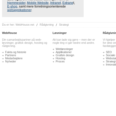
hjemmesider
,
Mobile Website
,
Intranet
,
Extrane
t,
E-shop
, samt mere forretningsorienterede
webapplikationer
.
Du er her:
WebHouse.net
Rådgivning
Strategi
WebHouse
Løsninger
Rådgivni
Din samarbejdspartner på web-
Alt kan lade sig gøre – men der er
Vi hjælper
løsninger, grafisk design, hosting og
nogle ting vi gør bedre end andre.
for dine on
rådgivning.
fastlægge
Webløsninger
Fakta og historie
Applikationer
SEO
Partnere
Grafisk design
Sociale
Medarbejdere
Hosting
Webstati
Nyheder
Proces
Strategi
Innovat