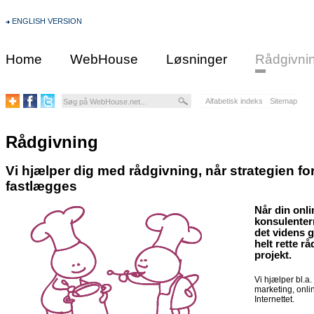
ENGLISH VERSION
Home
WebHouse
Løsninger
Rådgivni
Alfabetisk indeks
Sitemap
Rådgivning
Vi hjælper dig med rådgivning, når strategien for 
fastlægges
Når din onli
konsulenter
det videns g
helt rette r
projekt.
Vi hjælper bl.a
marketing, onli
Internettet.