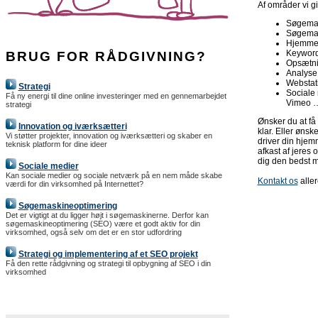
Af områder vi g
Søgemas
Søgemas
Hjemmesi
Keyword 
BRUG FOR RÅDGIVNING?
Opsætni
Analyse,
Webstati
Strategi
Sociale 
Få ny energi til dine online investeringer med en gennemarbejdet
Vimeo 
strategi
Ønsker du at få
Innovation og iværksætteri
klar. Eller ønsk
Vi støtter projekter, innovation og iværksætteri og skaber en
driver din hjemm
teknisk platform for dine ideer
afkast af jeres 
dig den bedst m
Sociale medier
Kan sociale medier og sociale netværk på en nem måde skabe
Kontakt os
aller
værdi for din virksomhed på Internettet?
Søgemaskineoptimering
Det er vigtigt at du ligger højt i søgemaskinerne. Derfor kan
søgemaskineoptimering (SEO) være et godt aktiv for din
virksomhed, også selv om det er en stor udfordring
Strategi og implementering af et SEO projekt
Få den rette rådgivning og strategi til opbygning af SEO i din
virksomhed