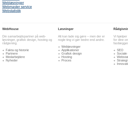
Webløsninger
Webmaster service
Webstatistik
WebHouse
Løsninger
Rådgivni
Din samarbejdspartner på web-
Alt kan lade sig gøre – men der er
Vi hjælper
løsninger, grafisk design, hosting og
nogle ting vi gør bedre end andre.
for dine on
rådgivning.
fastlægge
Webløsninger
Fakta og historie
Applikationer
SEO
Partnere
Grafisk design
Sociale
Medarbejdere
Hosting
Webstati
Nyheder
Proces
Strategi
Innovat