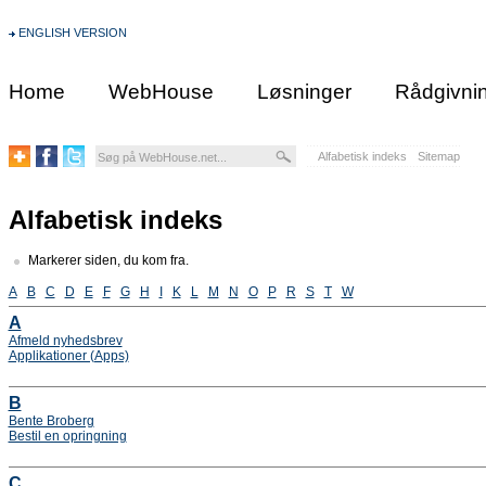
ENGLISH VERSION
Home
WebHouse
Løsninger
Rådgivni
Alfabetisk indeks
Sitemap
Alfabetisk indeks
Markerer siden, du kom fra.
A
B
C
D
E
F
G
H
I
K
L
M
N
O
P
R
S
T
W
A
Afmeld nyhedsbrev
Applikationer (Apps)
B
Bente Broberg
Bestil en opringning
C