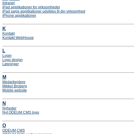
Intranet
iPad applikationer for virksomheder
iPad salgs applikationer udvikles til din virksomhed
iPhone applikationer
K
Kontakt
Kontakt WebHouse
L
Login
Logo design
Løsninger
M
Medarbejdere
Mikkel Broberg
Mobile website
N
Nyheder
Nyt ODEUM CMS logo
O
ODEUM CMS