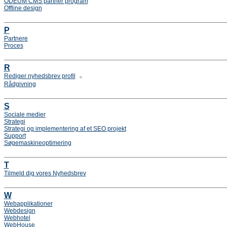
ODEUM CMS partner program
Offline design
P
Partnere
Proces
R
Rediger nyhedsbrev profil
Rådgivning
S
Sociale medier
Strategi
Strategi og implementering af et SEO projekt
Support
Søgemaskineoptimering
T
Tilmeld dig vores Nyhedsbrev
W
Webapplikationer
Webdesign
Webhotel
WebHouse