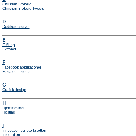
Christian Broberg
Christian Broberg Tweets
D
Dedikeret server
E
E-Shop
Extranet
F
Facebook applikationer
Fakta og historie
G
Grafisk design
H
Hjemmesider
Hosting
I
Innovation og iværksætteri
Integration