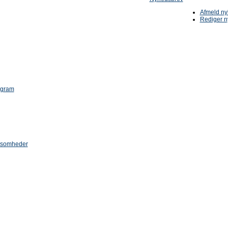
Afmeld n
Rediger n
ogram
rksomheder