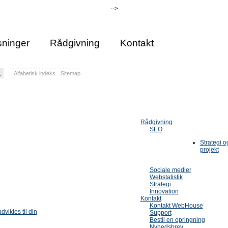
-->
ninger
Rådgivning
Kontakt
Alfabetisk indeks
Sitemap
Rådgivning
SEO
Strategi 
projekt
Sociale medier
Webstatistik
Strategi
Innovation
Kontakt
Kontakt WebHouse
dvikles til din
Support
Bestil en opringning
Nyhedsbrev