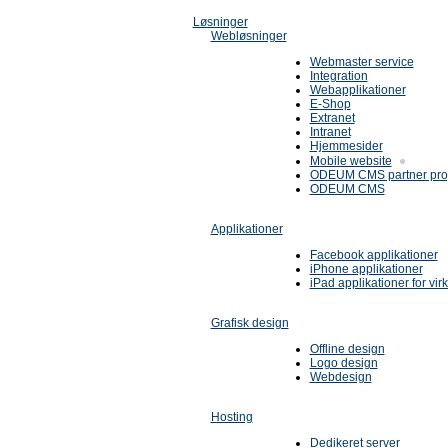
Løsninger
Webløsninger
Webmaster service
Integration
Webapplikationer
E-Shop
Extranet
Intranet
Hjemmesider
Mobile website
ODEUM CMS partner pr
ODEUM CMS
Applikationer
Facebook applikationer
iPhone applikationer
iPad applikationer for vi
Grafisk design
Offline design
Logo design
Webdesign
Hosting
Dedikeret server