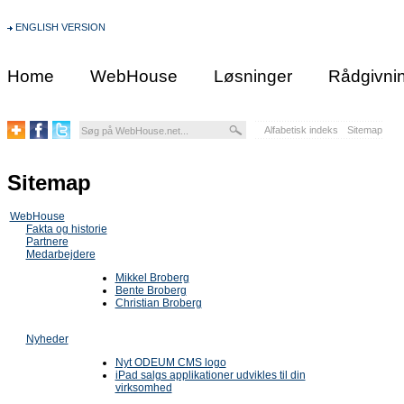
ENGLISH VERSION
Home
WebHouse
Løsninger
Rådgivni
Alfabetisk indeks
Sitemap
Sitemap
WebHouse
Fakta og historie
Partnere
Medarbejdere
Mikkel Broberg
Bente Broberg
Christian Broberg
Nyheder
Nyt ODEUM CMS logo
iPad salgs applikationer udvikles til din
virksomhed