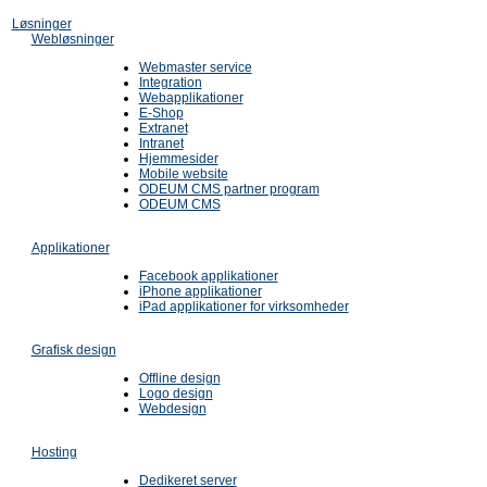
Løsninger
Webløsninger
Webmaster service
Integration
Webapplikationer
E-Shop
Extranet
Intranet
Hjemmesider
Mobile website
ODEUM CMS partner program
ODEUM CMS
Applikationer
Facebook applikationer
iPhone applikationer
iPad applikationer for virksomheder
Grafisk design
Offline design
Logo design
Webdesign
Hosting
Dedikeret server