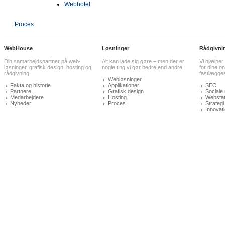
Webhotel
Proces
WebHouse
Løsninger
Rådgivni
Din samarbejdspartner på web-
Alt kan lade sig gøre – men der er
Vi hjælper
løsninger, grafisk design, hosting og
nogle ting vi gør bedre end andre.
for dine on
rådgivning.
fastlægge
Webløsninger
Fakta og historie
Applikationer
SEO
Partnere
Grafisk design
Sociale
Medarbejdere
Hosting
Webstati
Nyheder
Proces
Strategi
Innovat