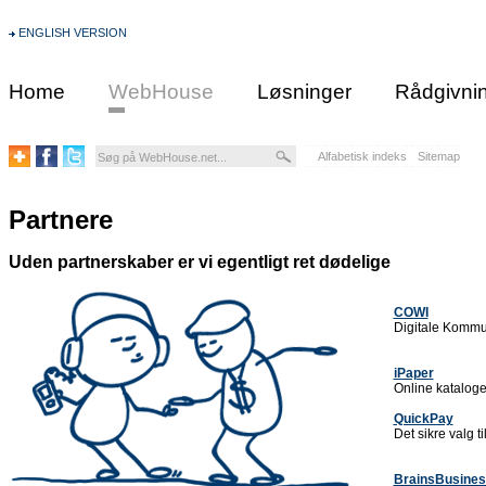
ENGLISH VERSION
Home
WebHouse
Løsninger
Rådgivni
Alfabetisk indeks
Sitemap
Partnere
Uden partnerskaber er vi egentligt ret dødelige
COWI
Digitale Komm
iPaper
Online kataloge
QuickPay
Det sikre valg t
BrainsBusines