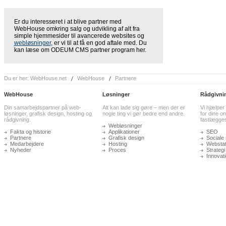
Er du interesseret i at blive partner med
WebHouse omkring salg og udvikling af alt fra
simple hjemmesider til avancerede websites og
webløsninger
, er vi til at få en god aftale med. Du
kan læse om ODEUM CMS partner program her.
Du er her:
WebHouse.net
WebHouse
Partnere
WebHouse
Løsninger
Rådgivni
Din samarbejdspartner på web-
Alt kan lade sig gøre – men der er
Vi hjælper
løsninger, grafisk design, hosting og
nogle ting vi gør bedre end andre.
for dine on
rådgivning.
fastlægge
Webløsninger
Fakta og historie
Applikationer
SEO
Partnere
Grafisk design
Sociale
Medarbejdere
Hosting
Webstati
Nyheder
Proces
Strategi
Innovat