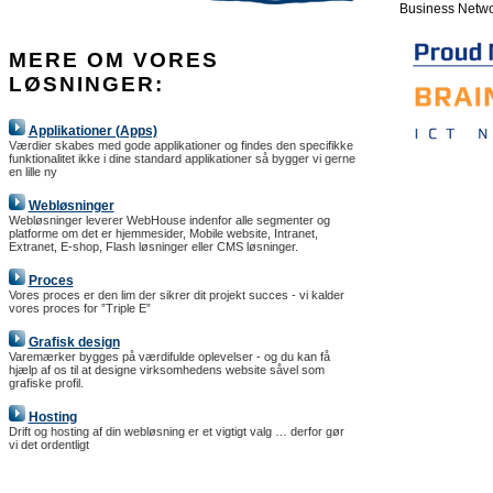
Business Netw
MERE OM VORES
LØSNINGER:
Applikationer (Apps)
Værdier skabes med gode applikationer og findes den specifikke
funktionalitet ikke i dine standard applikationer så bygger vi gerne
en lille ny
Webløsninger
Webløsninger leverer WebHouse indenfor alle segmenter og
platforme om det er hjemmesider, Mobile website, Intranet,
Extranet, E-shop, Flash løsninger eller CMS løsninger.
Proces
Vores proces er den lim der sikrer dit projekt succes - vi kalder
vores proces for ”Triple E”
Grafisk design
Varemærker bygges på værdifulde oplevelser - og du kan få
hjælp af os til at designe virksomhedens website såvel som
grafiske profil.
Hosting
Drift og hosting af din webløsning er et vigtigt valg … derfor gør
vi det ordentligt