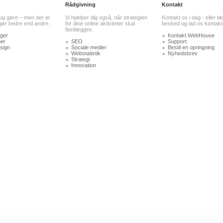
Rådgivning
Kontakt
sig gøre – men der er
Vi hjælper dig også, når strategien
Kontakt os i dag - eller l
 gør bedre end andre.
for dine online aktiviteter skal
besked og lad os kontakte
fastlægges.
ger
Kontakt WebHouse
ner
SEO
Support
sign
Sociale medier
Bestil en opringning
Webstatistik
Nyhedsbrev
Strategi
Innovation