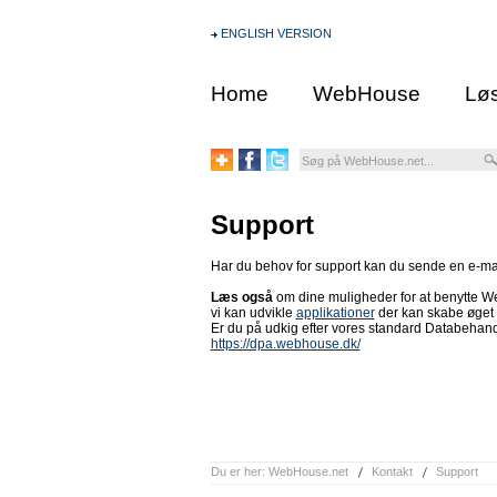
ENGLISH VERSION
Home
WebHouse
Løs
Support
Har du behov for support kan du sende en e-mai
Læs også
om dine muligheder for at benytte 
vi kan udvikle
applikationer
der kan skabe øget 
Er du på udkig efter vores standard Databehandl
https://dpa.webhouse.dk/
Du er her:
WebHouse.net
Kontakt
Support