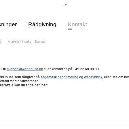
-->
ninger
Rådgivning
Kontakt
Alfabetisk indeks
Sitemap
l til
support@webhouse.dk
eller kontakt os på +45 22 68 08 80.
WebHouse som rådgiver på
søgemaskineoptimering
og
webstatistik
, eller læs om hv
værdi for din virksomhed.
eraftale kan du finde den her: