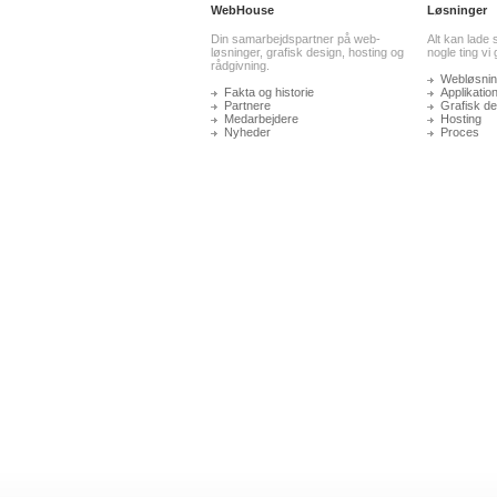
WebHouse
Løsninger
Din samarbejdspartner på web-
Alt kan lade 
løsninger, grafisk design, hosting og
nogle ting vi
rådgivning.
Webløsnin
Fakta og historie
Applikatio
Partnere
Grafisk de
Medarbejdere
Hosting
Nyheder
Proces